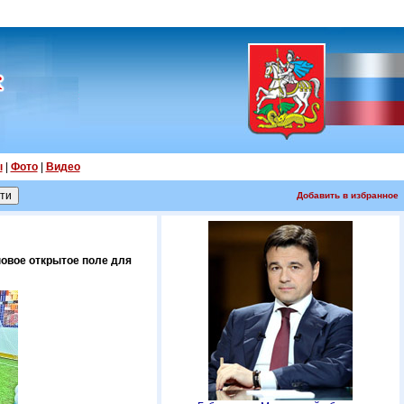
ы
|
Фото
|
Видео
Добавить в избранное
овое открытое поле для