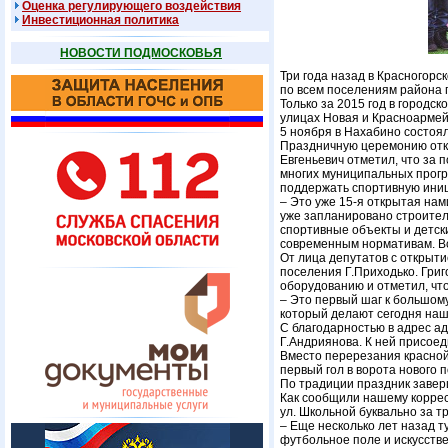
Оценка регулирующего воздействия
Инвестиционная политика
НОВОСТИ ПОДМОСКОВЬЯ
Три года назад в Красногор
по всем поселениям района 
Только за 2015 год в город
улицах Новая и Красноармей
5 ноября в Нахабино состоял
Праздничную церемонию откр
Евгеньевич отметил, что за 
многих муниципальных прогр
поддержать спортивную ини
– Это уже 15-я открытая нам
уже запланировано строитель
спортивные объекты и детск
современным нормативам. Вс
От лица депутатов с открыт
поселения Г.Приходько. Гри
оборудованию и отметил, что
– Это первый шаг к большом
который делают сегодня наш
С благодарностью в адрес а
Г.Андриянова. К ней присое
Вместо перерезания красной 
первый гол в ворота нового 
По традиции праздник завер
Как сообщили нашему коррес
ул. Школьной буквально за т
– Еще несколько лет назад ту
футбольное поле и искусств