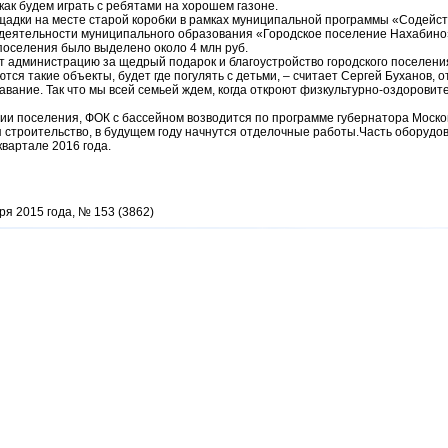
как будем играть с ребятами на хорошем газоне.
щадки на месте старой коробки в рамках муниципальной программы «Содейс
деятельности муниципального образования «Городское поселение Нахабино
поселения было выделено около 4 млн руб.
 администрацию за щедрый подарок и благоустройство городского поселени
ются такие объекты, будет где погулять с детьми, – считает Сергей Буханов, 
вание. Так что мы всей семьей ждем, когда откроют физкультурно-оздоровит
ии поселения, ФОК с бассейном возводится по программе губернатора Моско
 строительство, в будущем году начнутся отделочные работы.Часть оборудов
вартале 2016 года.
ря 2015 года, № 153 (3862)