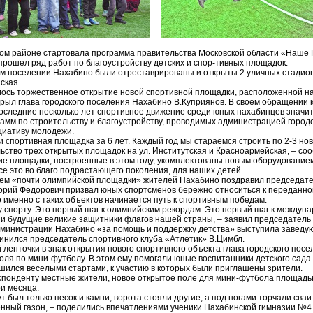
ском районе стартовала программа правительства Московской области «Наше 
прошел ряд работ по благоустройству детских и спор-тивных площадок.
ском поселении Нахабино были отреставрированы и открыты 2 уличных стадио
ская.
ось торжественное открытие новой спортивной площадки, расположенной на у
ыл глава городского поселения Нахабино В.Куприянов. В своем обращении 
последние несколько лет спортивное движение среди юных нахабинцев значит
амм по строительству и благоустройству, проводимых администрацией городс
циативу молодежи.
и спортивная площадка за 6 лет. Каждый год мы стараемся строить по 2-3 но
ство трех открытых площадок на ул. Институтская и Красноармейская, – соо
ие площадки, построенные в этом году, укомплектованы новым оборудование
е это во благо подрастающего поколения, для наших детей.
ием «почти олимпийской площадки» жителей Нахабино поздравил председате
горий Федорович призвал юных спортсменов бережно относиться к переданном
 именно с таких объектов начинается путь к спортивным победам.
у спорту. Это первый шаг к олимпийским рекордам. Это первый шаг к междун
и будущие великие защитники флагов нашей страны, – заявил председатель 
дминистрации Нахабино «за помощь и поддержку детства» выступила заведу
динился председатель спортивного клуба «Атлетик» В.Цимбл.
ленточки в знак открытия нового спортивного объекта глава городского пос
поля по мини-футболу. В этом ему помогали юные воспитанники детского сада
шился веселыми стартами, к участию в которых были приглашены зрители.
понденту местные жители, новое открытое поле для мини-футбола площадь
ри месяца.
т был только песок и камни, ворота стояли другие, а под ногами торчали сваи
енный газон, – поделились впечатлениями ученики Нахабинской гимназии №4