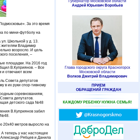
Губернатор Московской области
Андрей Юрьевич Воробьёв
Подмосковье». За это время
на по мини-футболу на
л. Школьной у д. 13.
к жителям Владимир
ельно возросло. И цель
кого поселения, –
вые площадки. На 2016 год
бщил В.Куприянов. – Все
Глава городского округа Красногорск
м и отвечают всем
Московской области
Волков Дмитрий Владимирович
ль Совета депутатов
у в их руки спор-тивному
ПРИЕМ
ОБРАЩЕНИЙ ГРАЖДАН
ародным соревнованиям,
Совета депутатов.
КАЖДОМУ РЕБЕНКУ НУЖНА СЕМЬЯ!
ющая детского сада №48
еления В.Куприянов забил
 №48.
ю 20х40 метров выросло на
. А теперь у нас настоящее
 Александр Рябцев и Данила