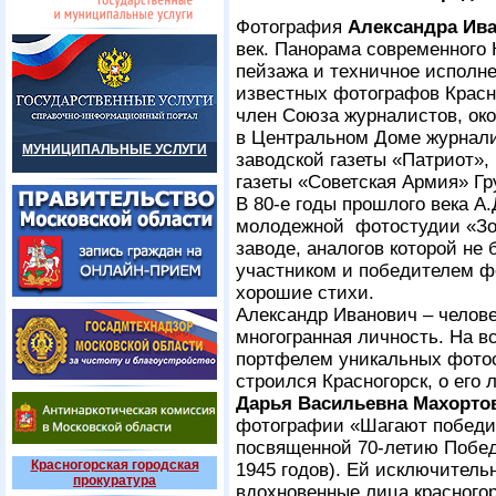
Фотография
Александра Ив
век. Панорама современного 
пейзажа и техничное исполне
известных фотографов Красно
член Союза журналистов, ок
в Центральном Доме журнали
МУНИЦИПАЛЬНЫЕ УСЛУГИ
заводской газеты «Патриот»,
газеты «Советская Армия» Гр
В 80-е годы прошлого века А
молодежной фотостудии «Зо
заводе, аналогов которой не 
участником и победителем ф
хорошие стихи.
Александр Иванович – челов
многогранная личность. На в
портфелем уникальных фотос
строился Красногорск, о его 
Дарья Васильевна Махорто
фотографии «Шагают победит
посвященной 70-летию Побед
Красногорская городская
1945 годов). Ей исключитель
прокуратура
вдохновенные лица красногор