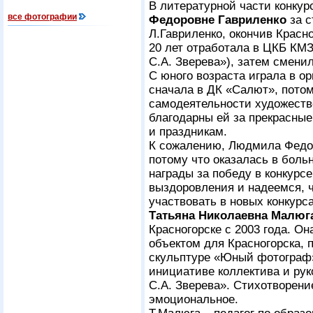
В литературной части конку
все фотографии
Федоровне Гавриленко
за 
Л.Гавриленко, окончив Красн
20 лет отработала в ЦКБ КМЗ
С.А. Зверева»), затем смени
С юного возраста играла в о
сначала в ДК «Салют», пото
самодеятельности художеств
благодарны ей за прекрасные
и праздникам.
К сожалению, Людмила Федор
потому что оказалась в боль
награды за победу в конкур
выздоровления и надеемся, ч
участвовать в новых конкурса
Татьяна Николаевна Малюг
Красногорске с 2003 года. Он
объектом для Красногорска, 
скульптуре «Юный фотограф»
инициативе коллектива и рук
С.А. Зверева». Стихотворени
эмоциональное.