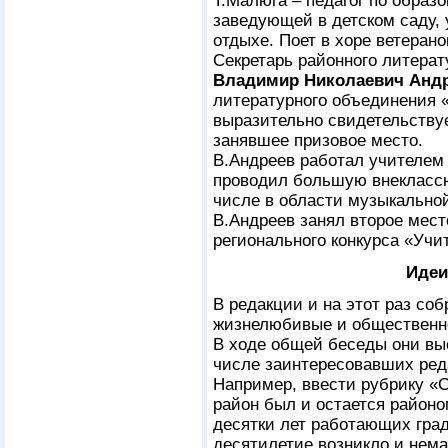
Т.Малюга – педагог по образ
заведующей в детском саду,
отдыхе. Поет в хоре ветеран
Секретарь районного литерат
Владимир Николаевич Андр
литературного объединения «
выразительно свидетельствуе
занявшее призовое место.
В.Андреев работал учителем
проводил большую внеклассн
числе в области музыкальной
В.Андреев занял второе мес
регионального конкурса «Учи
Идеи
В редакции и на этот раз со
жизнелюбивые и общественн
В ходе общей беседы они вы
числе заинтересовавших ред
Например, ввести рубрику «
район был и остается район
десятки лет работающих гра
десятилетие возникло и нема