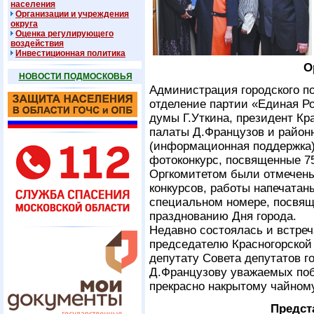
населения
Организации и учреждения
округа
Оценка регулирующего
воздействия
Инвестиционная политика
О
НОВОСТИ ПОДМОСКОВЬЯ
Администрация городского по
отделение партии «Единая Ро
думы Г.Уткина, президент К
палаты Д.Французов и районн
(информационная поддержка)
фотоконкурс, посвященные 75
Оргкомитетом были отмечены
конкурсов, работы напечатаны
специальном номере, посвящ
празднованию Дня города.
Недавно состоялась и встреч
председателю Красногорской
депутату Совета депутатов г
Д.Французову уважаемых поб
прекрасно накрытому чайному
Предст