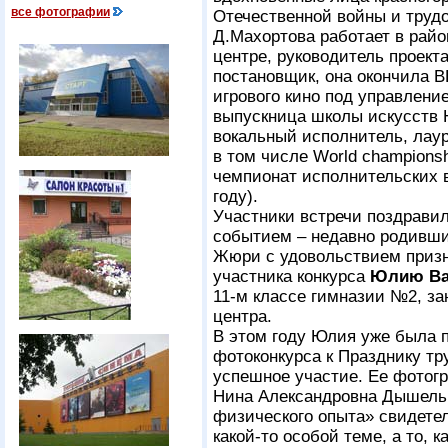
все фотографии
Отечественной войны и трудо
Д.Махортова работает в ра
центре, руководитель проект
постановщик, она окончила В
игрового кино под управлени
выпускница школы искусств 
вокальный исполнитель, лаур
в том числе World championsh
чемпионат исполнительских в
году).
Участники встречи поздрави
событием – недавно родивши
Жюри с удовольствием призн
участника конкурса
Юлию Ва
11-м классе гимназии №2, з
центра.
В этом году Юлия уже была 
фотоконкурса к Празднику тр
успешное участие. Ее фото
Нина Александровна Дышель
физического опыта» свидетел
какой-то особой теме, а то, к