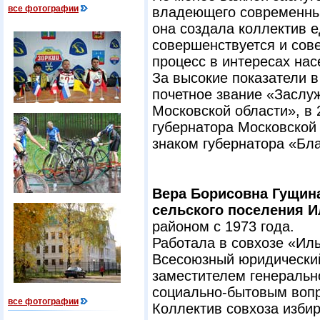
все фотографии
владеющего современным
она создала коллектив 
совершенствуется и сов
процесс в интересах на
За высокие показатели в
почетное звание «Заслу
Московской области», в 
губернатора Московской 
знаком губернатора «Бл
Вера Борисовна Гущина
сельского поселения 
районом с 1973 года.
Работала в совхозе «Ил
Всесоюзный юридический
заместителем генеральн
социально-бытовым вопр
все фотографии
Коллектив совхоза изби