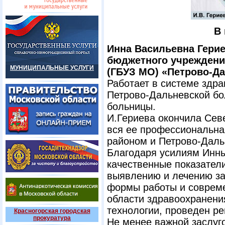
В
Инна Васильевна Герие
бюджетного учреждени
МУНИЦИПАЛЬНЫЕ УСЛУГИ
(ГБУЗ МО) «Петрово-Да
Работает в системе здрав
Петрово-Дальневской бол
больницы.
И.Гериева окончила Сев
вся ее профессиональна
районом и Петрово-Даль
Благодаря усилиям Инн
качественные показател
выявлению и лечению за
формы работы и соврем
области здравоохранени
технологии, проведен ре
Красногорская городская
прокуратура
Не менее важной заслуго