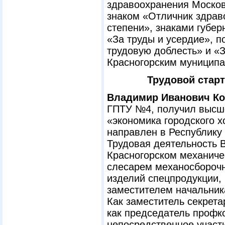
здравоохранения Москов
знаком «Отличник здраво
степени», знаками губе
«За труды и усердие», 
трудовую доблесть» и «З
Красногорским муницип
Трудовой старт
Владимир Иванович Ко
ГПТУ №4, получил высше
«экономика городского х
направлен в Республику 
Трудовая деятельность В
Красногорском механиче
слесарем механосборочн
изделий спецпродукции,
заместителем начальник
Как заместитель секрета
как председатель профк
непосредственное участ