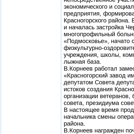
экономического и социа
предприятия, формирова
Красногорского района. 
и началась застройка Че
многопрофильный больн
«Подмосковье», начато 
физкультурно-оздоровит
учреждения, школы, ком
лыжная база.
В.Корнеев работал заме
«Красногорский завод им
депутатом Совета депута
истоков создания Красн
организации ветеранов, 
совета, президиума сове
В настоящее время прод
начальника смены опера
района.
В.Корнеев награжден п