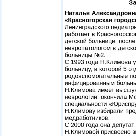
З
Наталья Александровн
«Красногорская город
Ленинградского педиатри
работает в Красногорско
детской больнице, посл
невропатологом в детско
больницы №2.
С 1993 года Н.Климова 
больницу, в которой 5 о
родовспомогательные п
инфицированным больны
Н.Климова имеет высшу
неврологии, окончила М
специальности «Юриспр
Н.Климову избирали пр
медработников.
С 2000 года она депутат
Н.Климовой присвоено з