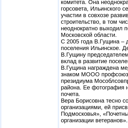
комитета. Она неоднокр
горсовета, Ильинского с
участии в совхозе разви
строительство, в том чи
неоднократно выходил п
Московской области.
С 2005 года В.Гущина – 
поселения Ильинское. Де
В.Гущину председателем
вклад в развитие поселе
В.Гущина награждена ме
знаком МООО профсоюзо
президиума Мособлсовпр
района. Ее фотография 
почета.
Вера Борисовна тесно с
организациями, ей прис
Подмосковья», «Почетны
организации ветеранов».