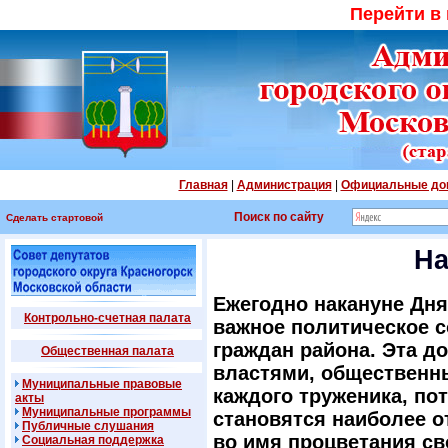
Перейти в
Главная
|
Администрация
|
Официальные до
Поиск по сайту
Сделать стартовой
На
Ежегодно накануне Дня
Контрольно-счетная палата
важное политическое с
граждан района. Эта д
Общественная палата
властями, общественны
Муниципальные правовые
каждого труженика, по
акты
Муниципальные программы
становятся наиболее о
Публичные слушания
во имя процветания св
Социальная поддержка