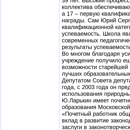
39 лет. Высокий профес
коллектива обеспечиваю
а 17 – первую квалифика
награды. Сам Юрий Серг
квалификационной катег
успеваемость. Школа яв
современных педагогиче
результаты успеваемост
Во многом благодаря ус
учреждение получило ещ
возможности старейшей 
лучших образовательных
Депутатом Совета депут
года, с 2003 года он пр
использования природны
Ю.Ларькин имеет почетн
образования Московской
«Почетный работник общ
вклад в развитие закон
заслуги в законотворчес