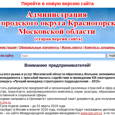
Перейти в новую версию сайта
нистрация
|
Официальные документы
|
Жизнь округа
|
Конкурсы, аукцион
 по сайту
Вниманию предпринимателей!
ьского рынка и услуг Московской области обратились Вольное экономиче
неджмента с просьбой оказать содействие в проведении XIX ежегодного
конкурса «Лучший менеджер структурного подразделения – 2015»
 стать руководители предприятий и организаций различных отраслей и сфер 
тва, транспорта, агропромышленного комплекса, науки, культуры, образован
щественной и социальной сферы.
бходимо направить в Оргкомитет заполненный пакет документов, для получен
.org.ru
.
Срок подачи заявок – до 01 марта 2016 года.
 пройдет в Москве в апреле 2016 года, победители будут награждены дипло
я – на сайте Международной академии менеджмента
www.iam.org.ru
и по тел