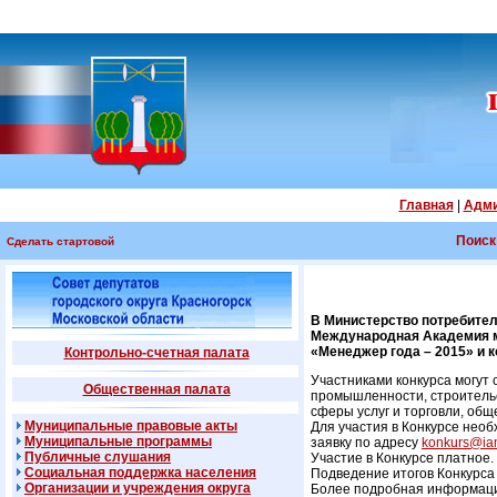
Главная
|
Адми
Поиск
Сделать стартовой
В Министерство потребител
Международная Академия ме
«Менеджер года – 2015» и 
Контрольно-счетная палата
Участниками конкурса могут
Общественная палата
промышленности, строительс
сферы услуг и торговли, об
Муниципальные правовые акты
Для участия в Конкурсе нео
Муниципальные программы
заявку по адресу
konkurs@iam
Публичные слушания
Участие в Конкурсе платное. 
Социальная поддержка населения
Подведение итогов Конкурса
Организации и учреждения округа
Более подробная информаци