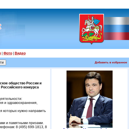
ы
|
Фото
|
Видео
Добавить в избранное
ское общество России и
 Российского конкурса
деятельности:
ия и здравоохранения,
ия которых нужно направить
мами и памятными призами.
ефонам: 8 (495) 699-1813, 8