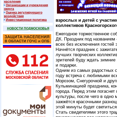
населения
Организации и учреждения
округа
Оценка регулирующего
воздействия
взрослых и детей с участие
Инвестиционная политика
коллективов Красногорског
НОВОСТИ ПОДМОСКОВЬЯ
Ежегодное торжественное со
ДК. Праздник под названием «
всех без исключения гостей э
Начнётся праздник с зажигат
лучших творческих коллектив
зрителей буду ждать зимние
и подарки.
Одним из самых радостных с
году встреча с любимыми вс
Морозом, Снегурочкой и дру
Кульминацией праздника, кон
города. Перед этим погасне
культуры, после чего в одно 
зажжётся красочными разноц
этой минуты будет светиться
Стать свидетелями этого тра