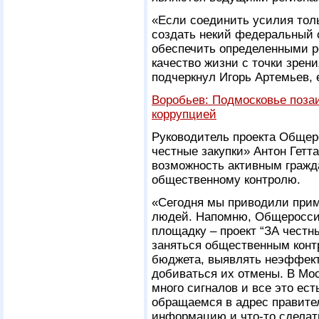
«Если соединить усилия тол
создать некий федеральный 
обеспечить определенными р
качество жизни с точки зрен
подчеркнул Игорь Артемьев, 
Воробьев: Подмосковье позаи
коррупцией
Руководитель проекта Общер
честные закупки» Антон Гетт
возможность активным гражда
общественному контролю.
«Сегодня мы приводили приме
людей. Напомню, Общеросси
площадку – проект “ЗА честн
заняться общественным конт
бюджета, выявлять неэффект
добиваться их отмены. В Мос
много сигналов и все это ес
обращаемся в адрес правител
информацию и что-то сделат