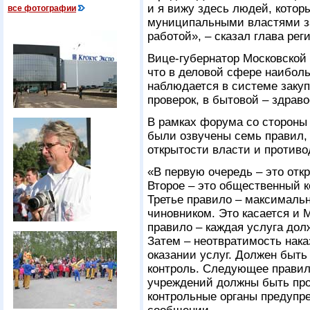
и я вижу здесь людей, котор
все фотографии
муниципальными властями за
работой», – сказал глава рег
Вице-губернатор Московской
что в деловой сфере наибол
наблюдается в системе закуп
проверок, в бытовой – здрав
В рамках форума со стороны
были озвучены семь правил,
открытости власти и противо
«В первую очередь – это откр
Второе – это общественный к
Третье правило – максимальн
чиновником. Это касается и
правило – каждая услуга дол
Затем – неотвратимость нака
оказании услуг. Должен быт
контроль. Следующее правил
учреждений должны быть про
контрольные органы предупре