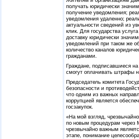
Жителям и организациям дан
получать юридически значим
получение уведомления; реа
уведомления удаленно; реал
актуальности сведений из у
клик. Для государства услуг
доставку юридически значим
уведомлений при таком же о
количество каналов юридиче
гражданами.
Граждане, подписавшиеся на
смогут оплачивать штрафы на
Председатель комитета Госу
безопасности и противодейс
что одним из важных направ
коррупцией является обеспе
госзакупок.
«На мой взгляд, чрезвычайн
по новым процедурам через 
чрезвычайно важным являетс
этапе, понимание целесообр