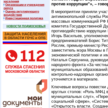
населения
против коррупции”», – гово
Организации и учреждения
округа
В мероприятии приняли учас
Оценка регулирующего
воздействия
антимонопольной службы Рос
Инвестиционная политика
массовых коммуникаций РФ 
комитета Государственной Д
НОВОСТИ ПОДМОСКОВЬЯ
противодействию коррупции 
Игорь Васильев, уполномоче
предпринимателей Борис Тит
Росляк, премьер-министр Ре
заместитель мэра Москвы в 
экономической политики и 
Наталья Сергунина, руковод
народного фронта «За честные
муниципальных образований,
контрольно-надзорных органо
уточняется в материале.
Ключевые вопросы повестки 
круглых столов: «Роль МФЦ в
муниципальных слуг», «Перев
социальной сфере», «Систем
«Открытость власти. Создан