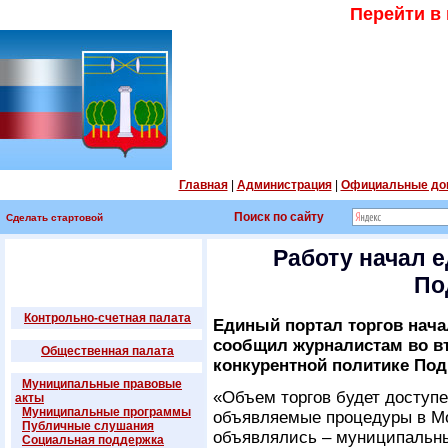
Перейти в
Главная
|
Администрация
|
Официальные до
Поиск по сайту
Сделать стартовой
Работу начал 
По
Контрольно-счетная палата
Единый портал торгов нача
сообщил журналистам во вт
Общественная палата
конкурентной политике По
Муниципальные правовые
«Объем торгов будет доступе
акты
Муниципальные программы
объявляемые процедуры в Мо
Публичные слушания
объявлялись – муниципальн
Социальная поддержка