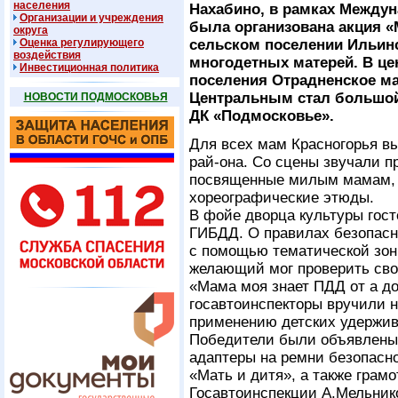
населения
Нахабино, в рамках Междун
Организации и учреждения
была организована акция «
округа
Оценка регулирующего
сельском поселении Ильинс
воздействия
многодетных матерей. В це
Инвестиционная политика
поселения Отрадненское ма
Центральным стал большой 
НОВОСТИ ПОДМОСКОВЬЯ
ДК «Подмосковье».
Для всех мам Красногорья вы
рай-она. Со сцены звучали п
посвященные милым мамам, 
хореографические этюды.
В фойе дворца культуры гост
ГИБДД. О правилах безопасн
с помощью тематической зо
желающий мог проверить свои
«Мама моя знает ПДД от а до
госавтоинспекторы вручили н
применению детских удержи
Победители были объявлены 
адаптеры на ремни безопасн
«Мать и дитя», а также грам
Госавтоинспекции А.Мельник