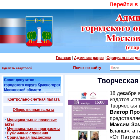
Перейти в
Главная
|
Администрация
|
Официальные до
Поиск по сайту
Сделать стартовой
Творческая
18 декабря 
издательств
Контрольно-счетная палата
Творческая 
Общественная палата
Виктор Про
представля
Муниципальные правовые
Максим За
акты
Муниципальные программы
Бланш», а т
Публичные слушания
«От Патриа
Социальная поддержка