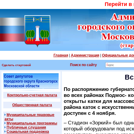
Перейти в
Главная
|
Администрация
|
Официальные до
Поиск по сайту
Сделать стартовой
Вс
По распоряжению губернат
во всех районах Подмос- к
Контрольно-счетная палата
открыты катки для массово
Общественная палата
района каток с искусствен
доступен с 4 ноября.
Муниципальные правовые
акты
– Стадион «Зоркий» был одни
Муниципальные программы
Публичные слушания
который оборудовали под иск
Социальная поддержка