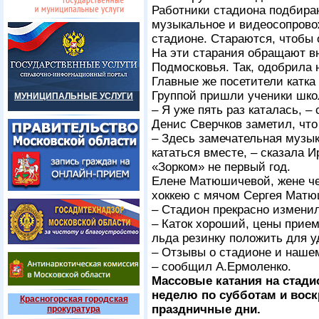
Работники стадиона подбира
музыкальное и видеосопрово
стадионе. Стараются, чтобы 
На эти старания обращают в
Подмосковья. Так, одобрила 
Главные же посетители катка
Группой пришли ученики шко
МУНИЦИПАЛЬНЫЕ УСЛУГИ
– Я уже пять раз каталась, 
Денис Сверчков заметил, что
– Здесь замечательная музык
кататься вместе, – сказала И
«Зорком» не первый год.
Елене Матюшичевой, жене че
хоккею с мячом Сергея Матюш
– Стадион прекрасно изменил
– Каток хороший, цены прие
льда резинку положить для у
– Отзывы о стадионе и наше
– сообщил А.Ермоленко.
Массовые катания на стади
неделю по субботам и воск
Красногорская городская
праздничные дни.
прокуратура