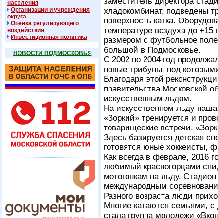
заместитель директора стади
населения
Организации и учреждения
хладокомбинат, подведены т
округа
поверхность катка. Оборудов
Оценка регулирующего
температуре воздуха до +15 
воздействия
Инвестиционная политика
размером с футбольное поле
большой в Подмосковье.
НОВОСТИ ПОДМОСКОВЬЯ
С 2002 по 2004 год продолжа
новые трибуны, под которым
Благодаря этой реконструкц
правительства Московской об
искусственным льдом.
На искусственном льду наша
«Зоркий» тренируется и пров
товарищеские встречи. «Зорк
Здесь базируется детская сп
готовятся юные хоккеисты, ф
Как всегда в феврале, 2016 
любимый красногорцами спид
мотогонкам на льду. Стадион
международным соревновани
Разного возраста люди прихо
Многие катаются семьями, с 
стала группа молодежи «Вкон