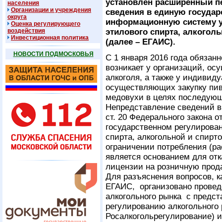
установлен расширенный п
населения
Организации и учреждения
сведения в единую госуда
округа
информационную систему у
Оценка регулирующего
воздействия
этилового спирта, алкогол
Инвестиционная политика
(далее – ЕГАИС).
НОВОСТИ ПОДМОСКОВЬЯ
С 1 января 2016 года обяза
возникает у организаций, о
алкоголя, а также у индивид
осуществляющих закупку пива
медовухи в целях последующ
Непредставление сведений в 
ст. 20 Федерального закона о
государственном регулирован
спирта, алкогольной и спирт
ограничении потребления (ра
является основанием для от
лицензии на розничную прод
Для разъяснения вопросов, 
ЕГАИС, организовано провед
алкогольного рынка с предс
регулированию алкогольного 
Росалкогольрегулирование) 