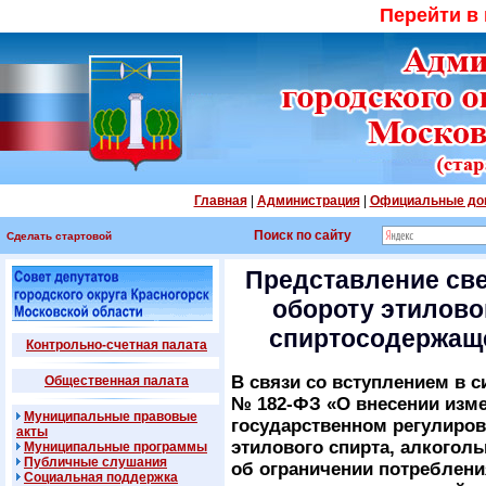
Перейти в
Главная
|
Администрация
|
Официальные до
Поиск по сайту
Сделать стартовой
Представление све
обороту этилово
спиртосодержаще
Контрольно-счетная палата
В связи со вступлением в с
Общественная палата
№ 182-ФЗ «О внесении изм
Муниципальные правовые
государственном регулиров
акты
этилового спирта, алкогол
Муниципальные программы
Публичные слушания
об ограничении потреблени
Социальная поддержка