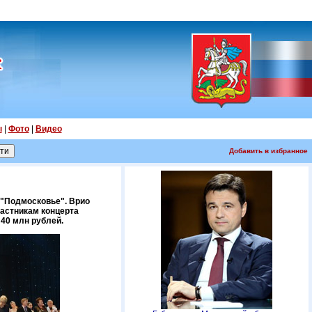
ы
|
Фото
|
Видео
Добавить в избранное
 "Подмосковье". Врио
частникам концерта
 40 млн рублей.