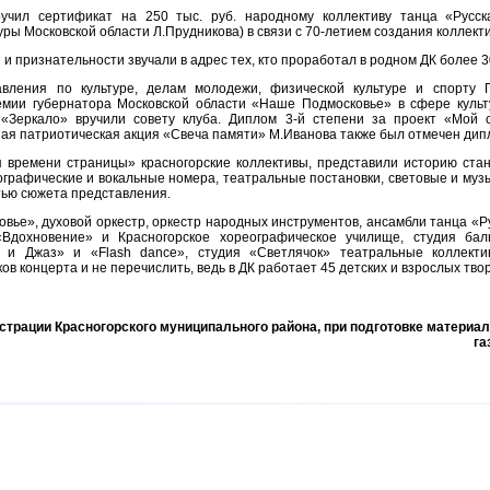
учил сертификат на 250 тыс. руб. народному коллективу танца «Русск
ры Московской области Л.Прудникова) в связи с 70-летием создания коллект
и признательности звучали в адрес тех, кто проработал в родном ДК более 3
вления по культуре, делам молодежи, физической культуре и спорту Г
мии губернатора Московской области «Наше Подмосковье» в сфере культ
 «Зеркало» вручили совету клуба. Диплом 3-й степени за проект «Мой 
ая патриотическая акция «Свеча памяти» М.Иванова также был отмечен дип
 времени страницы» красногорские коллективы, представили историю стан
ографические и вокальные номера, театральные постановки, световые и му
тью сюжета представления.
вье», духовой оркестр, оркестр народных инструментов, ансамбли танца «Ру
«Вдохновение» и Красногорское хореографическое училище, студия бал
 и Джаз» и «Flash dance», студия «Светлячок» театральные коллекти
ов концерта и не перечислить, ведь в ДК работает 45 детских и взрослых тв
трации Красногорского муниципального района, при подготовке матери
га