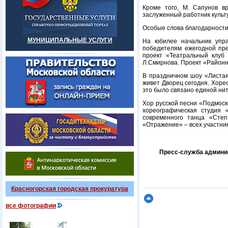
Кроме того, М. Сапунов вр
заслуженный работник культу
Особые слова благодарности 
МУНИЦИПАЛЬНЫЕ УСЛУГИ
На юбилее начальник упра
победителям ежегодной пре
проект «Театральный клуб
Л.Смирнова. Проект «Районн
В праздничном шоу «Листая
живет Дворец сегодня. Хоре
это было связано единой ни
Хор русской песни «Подмоско
хореографическая студия 
современного танца «Степ
«Отражение» – всех участник
Пресс-служба админис
Красногорская городская прокуратура
все фотографии