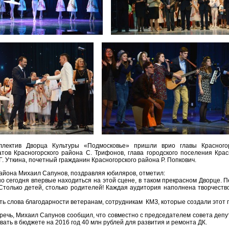
лектив Дворца Культуры «Подмосковье» пришли врио главы Красногор
тов Красногорского района С. Трифонов, глава городского поселения Крас
. Уткина, почетный гражданин Красногорского района Р. Попкович.
района Михаил Сапунов, поздравляя юбиляров, отметил:
но сегодня впервые находиться на этой сцене, в таком прекрасном Дворце. 
 Столько детей, столько родителей! Каждая аудитория наполнена творчество
ть слова благодарности ветеранам, сотрудникам КМЗ, которые создали этот 
ечь, Михаил Сапунов сообщил, что совместно с председателем совета деп
ать в бюджете на 2016 год 40 млн рублей для развития и ремонта ДК.