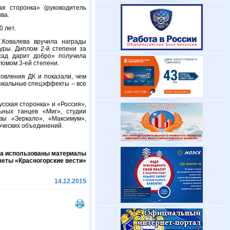
ая сторонка» (руководитель
ива.
0 лет.
.Ковалева вручила награды
уры. Диплом 2-й степени за
сад дарит добро» получила
ломом 3-ей степени.
овления ДК и показали, чем
зыкальные спецэффекты – все
сская сторонка» и «Россия»,
ьных танцев «Миг», студии
вы «Зеркало», «Максимум»,
орческих объединений.
ала использованы материалы
зеты «Красногорские вести»
14.12.2015