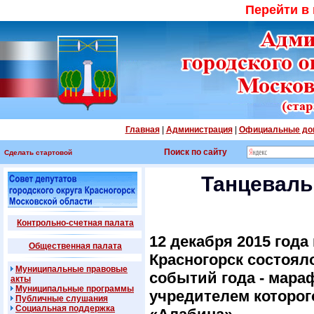
Перейти в
Главная
|
Администрация
|
Официальные до
Поиск по сайту
Сделать стартовой
Танцеваль
Контрольно-счетная палата
12 декабря 2015 год
Общественная палата
Красногорск состоял
Муниципальные правовые
событий года - мара
акты
Муниципальные программы
учредителем которог
Публичные слушания
Социальная поддержка