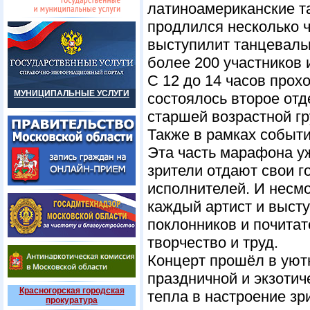
латиноамериканские та
продлился несколько ч
выступилит танцеваль
более 200 участников 
С 12 до 14 часов прох
МУНИЦИПАЛЬНЫЕ УСЛУГИ
состоялось второе отд
старшей возрастной г
Также в рамках событи
Эта часть марафона уж
зрители отдают свои г
исполнителей. И несмо
каждый артист и выст
поклонников и почита
творчество и труд.
Концерт прошёл в уют
праздничной и экзотич
Красногорская городская
тепла в настроение зр
прокуратура