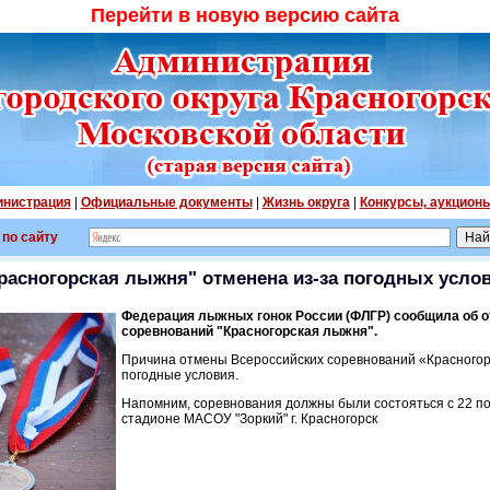
Перейти в новую версию сайта
нистрация
|
Официальные документы
|
Жизнь округа
|
Конкурсы, аукцион
 по сайту
расногорская лыжня" отменена из-за погодных усло
Федерация лыжных гонок России (ФЛГР) сообщила об 
соревнований "Красногорская лыжня".
Причина отмены Всероссийских соревнований «Красногор
погодные условия.
Напомним, соревнования должны были состояться с 22 п
стадионе МАСОУ "Зоркий" г. Красногорск