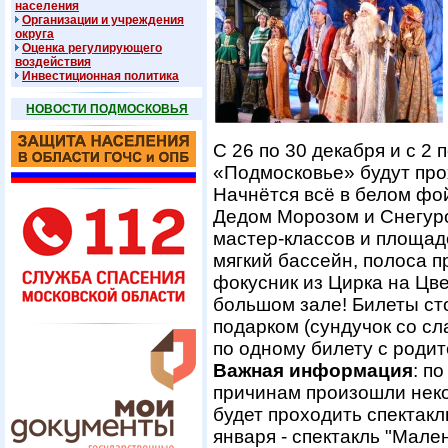
населения
Организации и учреждения
округа
Оценка регулирующего
воздействия
Инвестиционная политика
НОВОСТИ ПОДМОСКОВЬЯ
С 26 по 30 декабря и с 2 п
«Подмосковье» будут про
Начнётся всё в белом фо
Дедом Морозом и Снегур
мастер-классов и площадо
мягкий бассейн, полоса 
фокусник из Цирка на Цве
большом зале! Билеты сто
подарком (сундучок со сл
по одному билету с родит
Важная информация
: п
причинам произошли неко
будет проходить спектакль
января - спектакль "Мале