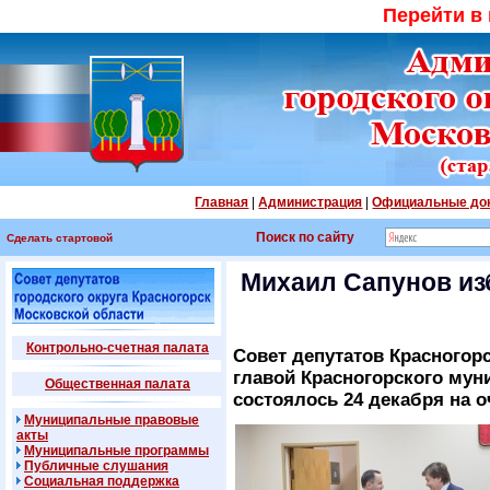
Перейти в
Главная
|
Администрация
|
Официальные до
Поиск по сайту
Сделать стартовой
Михаил Сапунов из
Контрольно-счетная палата
Совет депутатов Красногор
главой Красногорского мун
Общественная палата
состоялось 24 декабря на 
Муниципальные правовые
акты
Муниципальные программы
Публичные слушания
Социальная поддержка