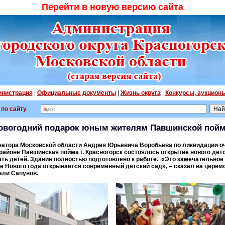
Перейти в новую версию сайта
нистрация
|
Официальные документы
|
Жизнь округа
|
Конкурсы, аукцион
 по сайту
овогодний подарок юным жителям Павшинской пой
атора Московской области Андрея Юрьевича Воробьёва по ликвидации оч
районе Павшинская пойма г. Красногорск состоялось открытие нового детс
ать детей. Здание полностью подготовлено к работе. «Это замечательное
е Нового года открывается современный детский сад», – сказал на церем
али Сапунов.