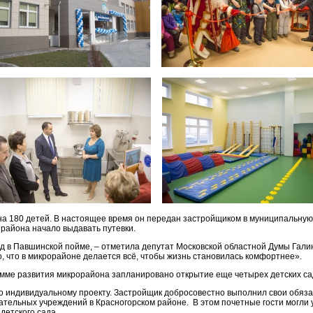
на 180 детей. В настоящее время он передан застройщиком в муниципальную
 района начало выдавать путевки.
д в Павшинской пойме, – отметила депутат Московской областной Думы Галин
, что в микрорайоне делается всё, чтобы жизнь становилась комфортнее».
рамме развития микрорайона запланировано открытие еще четырех детских са
о индивидуальному проекту. Застройщик добросовестно выполнил свои обязат
тельных учреждений в Красногорском районе. В этом почетные гости могли у
детского сада.