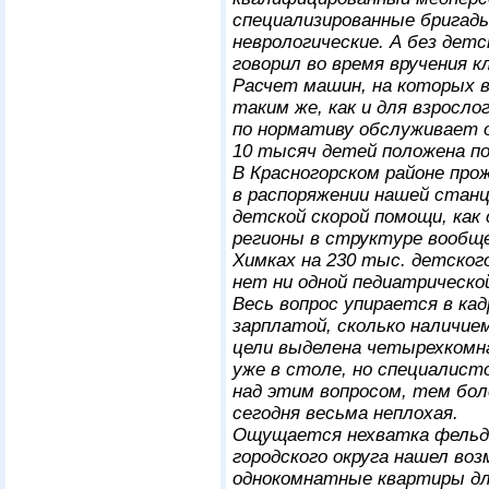
специализированные бригады 
неврологические. А без детс
говорил во время вручения к
Расчет машин, на которых
таким же, как и для взросло
по нормативу обслуживает о
10 тысяч детей положена по
В Красногорском районе про
в распоряжении нашей станц
детской скорой помощи, как
регионы в структуре вообщ
Химках на 230 тыс. детского
нет ни одной педиатрическо
Весь вопрос упирается в ка
зарплатой, сколько наличием
цели выделена четырехкомна
уже в столе, но специалис
над этим вопросом, тем бол
сегодня весьма неплохая.
Ощущается нехватка фельдш
городского округа нашел во
однокомнатные квартиры дл