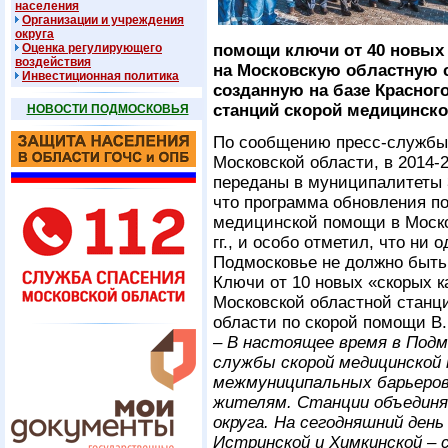
населения
Организации и учреждения
округа
Оценка регулирующего
помощи ключи от 40 новых
воздействия
на Московскую областную с
Инвестиционная политика
созданную на базе Красног
станций скорой медицинск
НОВОСТИ ПОДМОСКОВЬЯ
По сообщению пресс-службы
Московской области, в 2014-
переданы в муниципалитеты 
что программа обновления по
медицинской помощи в Моско
гг., и особо отметил, что ни
Подмосковье не должно быть
Ключи от 10 новых «скорых к
Московской областной станц
области по скорой помощи В
– В настоящее время в Подм
службы скорой медицинской
межмуниципальных барьеров
жителям. Станции объединя
округа. На сегодняшний день
Истринской и Химкинской – 