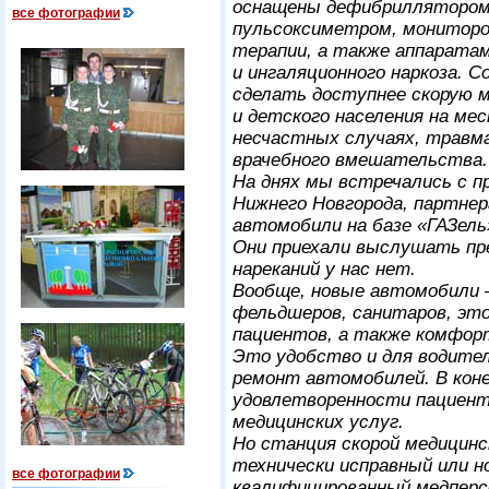
оснащены дефибриллятором
все фотографии
пульсоксиметром, мониторо
терапии, а также аппаратам
и ингаляционного наркоза. 
сделать доступнее скорую 
и детского населения на мес
несчастных случаях, травм
врачебного вмешательства.
На днях мы встречались с 
Нижнего Новгорода, партне
автомобили на базе «ГАЗель
Они приехали выслушать пр
нареканий у нас нет.
Вообще, новые автомобили 
фельдшеров, санитаров, это
пациентов, а также комфор
Это удобство и для водител
ремонт автомобилей. В коне
удовлетворенности пациенто
медицинских услуг.
Но станция скорой медицинс
технически исправный или н
все фотографии
квалифицированный медперс