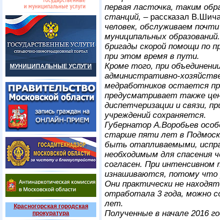
первая ласточка, таким обр
станций,
– рассказал В.Шич
человек, обслуживаем почти
муниципальных образований
бригады скорой помощи по 
при этом время в пути.
Кроме того, при объединени
МУНИЦИПАЛЬНЫЕ УСЛУГИ
административно-хозяйстве
медработников остается пр
предусматривает также цен
диспетчеризации и связи, п
учреждений сохраняется.
Губернатор А.Воробьев особ
старше пяти лет в Подмоск
быть отапливаемыми, испр
необходимым для спасения ч
согласен. При интенсивном
изнашиваются, потому что 
Они практически не находят
отработала 3 года, можно с
лет.
Красногорская городская
Полученные в начале 2016 г
прокуратура