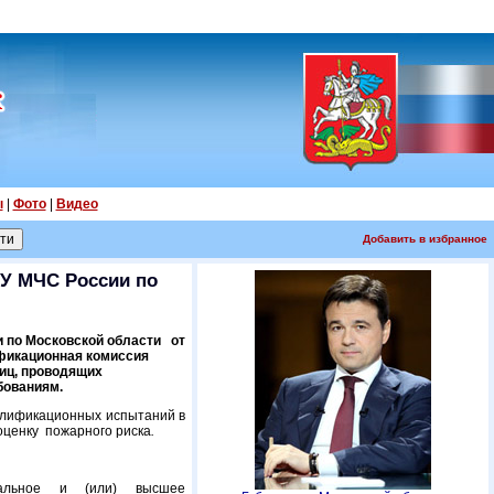
ы
|
Фото
|
Видео
Добавить в избранное
ГУ МЧС России по
и по Московской области от
ификационная комиссия
иц, проводящих
бованиям.
валификационных испытаний в
ценку пожарного риска
.
альное и (или) высшее