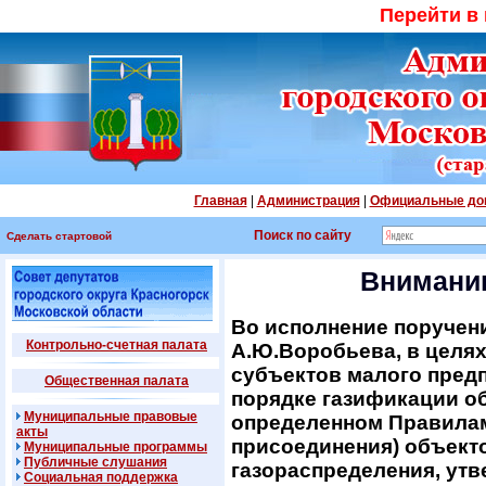
Перейти в
Главная
|
Администрация
|
Официальные до
Поиск по сайту
Сделать стартовой
Внимани
Во исполнение поручен
Контрольно-счетная палата
А.Ю.Воробьева, в цел
субъектов малого пред
Общественная палата
порядке газификации об
Муниципальные правовые
определенном Правилам
акты
присоединения) объекто
Муниципальные программы
Публичные слушания
газораспределения, ут
Социальная поддержка