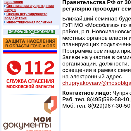
Правительства РФ от 30
населения
Организации и учреждения
регулярно проводит се
округа
Оценка регулирующего
Ближайший семинар будет 
воздействия
Инвестиционная политика
ГУП МО «Мособлгаз» по а
район, р.п. Новоивановск
НОВОСТИ ПОДМОСКОВЬЯ
местных органов власти и
планирующих подключение
Программа семинара при
Заявки на участие в сем
организации, должности, 
освещения в рамках семи
на электронный адрес
chupryakovaav@mosoblga
Контактное лицо:
Чупряк
Раб. тел. 8(495)598-58-10
Моб. тел. 8(929)967-30-50