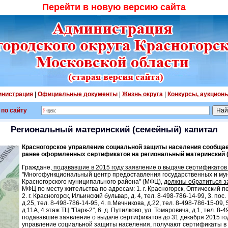
Перейти в новую версию сайта
нистрация
|
Официальные документы
|
Жизнь округа
|
Конкурсы, аукцион
 по сайту
Региональный материнский (семейный) капитал
Красногорское управление социальной защиты населения сообщае
ранее оформленных сертификатов на региональный материнский (
Граждане,
подававшие в 2015 году заявление о выдаче сертификато
"Многофункциональный центр предоставления государственных и му
Красногорского муниципального района" (МФЦ),
должны обратиться з
МФЦ по месту жительства по адресам: 1. г. Красногорск, Оптический пер.
2. г. Красногорск, Ильинский бульвар, д. 4, тел. 8-498-786-14-99, 3. по
д.25, тел. 8-498-786-14-95, 4. п.Мечникова, д.22, тел. 8-498-786-15-09, 5
д.11А, 4 этаж ТЦ "Парк-2", 6. д. Путилково, ул. Томаровича, д.1, тел. 8
подававшие заявление о выдаче сертификатов до 31 декабря 2015 го
управление социальной защиты населения, получают сертификаты в