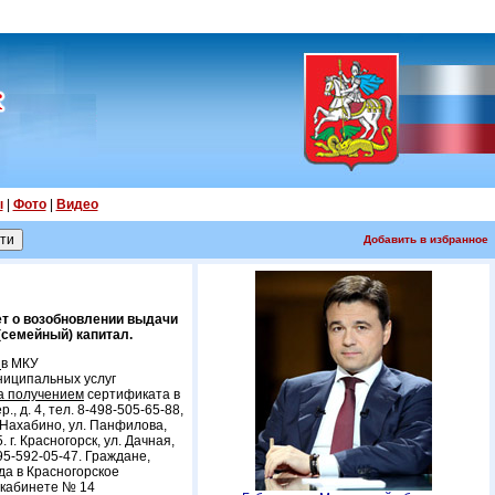
ы
|
Фото
|
Видео
Добавить в избранное
т о возобновлении выдачи
семейный) капитал.
в
в МКУ
ниципальных услуг
а получением
сертификата в
, д. 4, тел. 8-498-505-65-88,
с. Нахабино, ул. Панфилова,
. г. Красногорск, ул. Дачная,
-495-592-05-47. Граждане,
да в Красногорское
 кабинете № 14