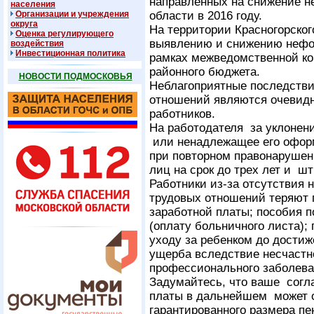
направленных на снижение н
населения
Организации и учреждения
области в 2016 году.
округа
На территории Красногорског
Оценка регулирующего
выявлению и снижению нефо
воздействия
Инвестиционная политика
рамках межведомственной к
районного бюджета.
НОВОСТИ ПОДМОСКОВЬЯ
Неблагоприятные последстви
отношений являются очевидн
работников.
На работодателя за уклонени
или ненадлежащее его офор
при повторном правонаруше
лиц на срок до трех лет и
Работники из-за отсутстви
трудовых отношений теряют 
заработной платы; пособия 
(оплату больничного листа);
уходу за ребенком до достиж
ущерба вследствие несчастн
профессионального заболе
Задумайтесь, что ваше согл
платы в дальнейшем может 
гарантированного размера пе