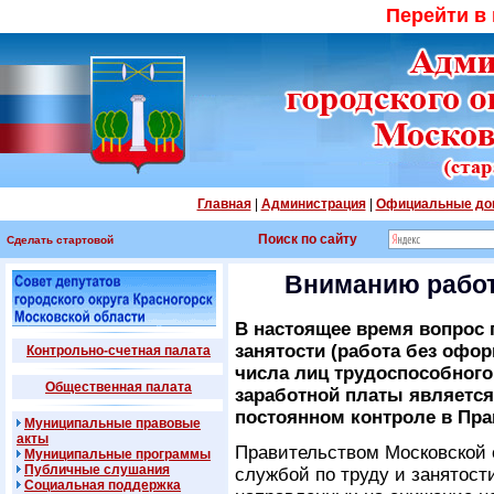
Перейти в
Главная
|
Администрация
|
Официальные до
Поиск по сайту
Сделать стартовой
Вниманию работ
В настоящее время вопрос
занятости (работа без офо
Контрольно-счетная палата
числа лиц трудоспособного
Общественная палата
заработной платы является
постоянном контроле в Пра
Муниципальные правовые
акты
Правительством Московской
Муниципальные программы
Публичные слушания
службой по труду и занятост
Социальная поддержка