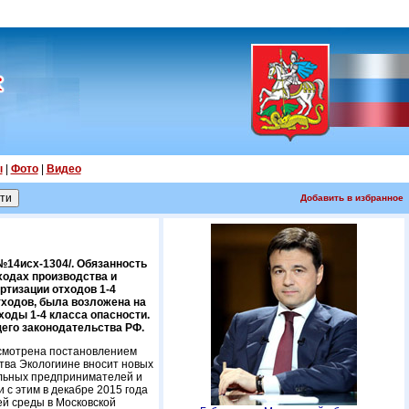
ы
|
Фото
|
Видео
Добавить в избранное
№14исх-1304/. Обязанность
ходах производства и
ртизации отходов 1-4
отходов, была возложена на
оды 1-4 класса опасности.
щего законодательства РФ.
усмотрена постановлением
тва Экологиине вносит новых
альных предпринимателей и
 с этим в декабре 2015 года
й среды в Московской