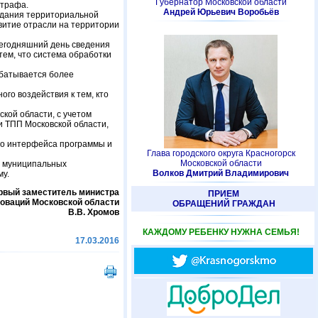
Губернатор Московской области
штрафа.
Андрей Юрьевич Воробьёв
оздания территориальной
витие отрасли на территории
 сегодняшний день сведения
ем, что система обработки
абатывается более
го воздействия к тем, кто
кой области, с учетом
 ТПП Московской области,
го интерфейса программы и
Глава городского округа Красногорск
Московской области
ы муниципальных
Волков Дмитрий Владимирович
му.
рвый заместитель министра
ПРИЕМ
новаций Московской области
ОБРАЩЕНИЙ ГРАЖДАН
В.В. Хромов
КАЖДОМУ РЕБЕНКУ НУЖНА СЕМЬЯ!
17.03.2016