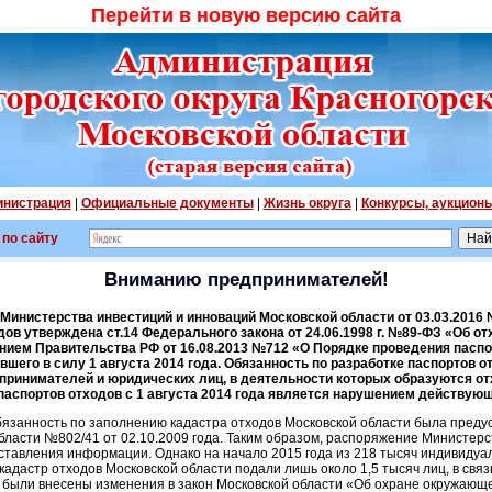
Перейти в новую версию сайта
нистрация
|
Официальные документы
|
Жизнь округа
|
Конкурсы, аукцион
 по сайту
Вниманию предпринимателей!
Министерства инвестиций и инноваций Московской области от 03.03.2016 
ов утверждена ст.14 Федерального закона от 24.06.1998 г. №89-ФЗ «Об от
нием Правительства РФ от 16.08.2013 №712 «О Порядке проведения паспо
вшего в силу 1 августа 2014 года. Обязанность по разработке паспортов 
ринимателей и юридических лиц, в деятельности которых образуются отх
 паспортов отходов с 1 августа 2014 года является нарушением действую
бязанность по заполнению кадастра отходов Московской области была пред
бласти №802/41 от 02.10.2009 года. Таким образом, распоряжение Министерс
ставления информации. Однако на начало 2015 года из 218 тысяч индивиду
кадастр отходов Московской области подали лишь около 1,5 тысяч лиц, в связи
 были внесены изменения в закон Московской области «Об охране окружающе