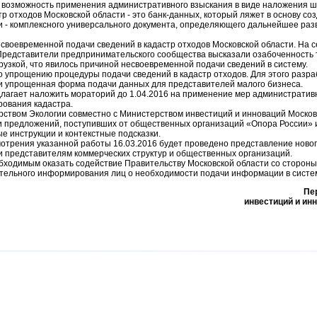
 возможность применения административного взыскания в виде наложения 
тр отходов Московской области - это банк-данных, который ляжет в основу с
 - комплексного универсального документа, определяющего дальнейшее раз
к своевременной подачи сведений в кадастр отходов Московской области. На
 Представители предпринимательского сообщества высказали озабоченность т
рузкой, что явилось причиной несвоевременной подачи сведений в систему.
по упрощению процедуры подачи сведений в кадастр отходов. Для этого разр
 упрощенная форма подачи данных для представителей малого бизнеса.
лагает наложить мораторий до 1.04.2016 на применение мер административно
ования кадастра.
ством Экологии совместно с Министерством инвестиций и инноваций Московс
 предложений, поступивших от общественных организаций «Опора России» и
е инструкции и контекстные подсказки.
мотрения указанной работы 16.03.2016 будет проведено представление ново
 представителям коммерческих структур и общественных организаций.
обходимым оказать содействие Правительству Московской области со сторон
тельного информирования лиц о необходимости подачи информации в систе
Пе
инвестиций и ин