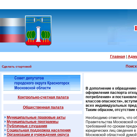
Главная
|
Адми
Поиск
Сделать стартовой
В дополнение к обращению 
оформления паспорта отход
потребления» и постановле
Контрольно-счетная палата
классов опасности», вступи
всех индивидуальных предп
Общественная палата
Таким образом, отсутствие
Муниципальные правовые акты
Необходимо отметить, что о
Муниципальные программы
Правительства Московской о
Публичные слушания
требований по срокам предо
Социальная поддержка населения
юридических лиц сведения в 
Организации и учреждения округа
Московской областной думой