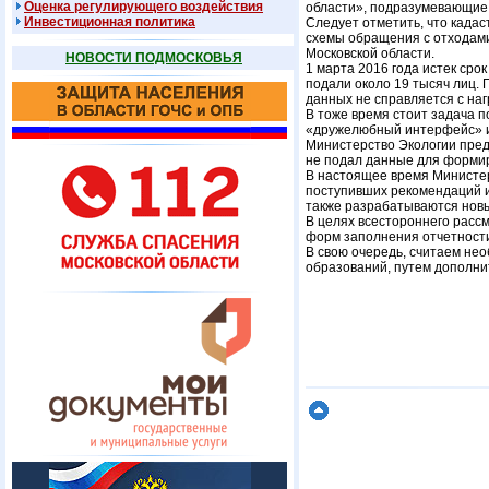
Оценка регулирующего воздействия
области», подразумевающие
Инвестиционная политика
Следует отметить, что кадас
схемы обращения с отходами
Московской области.
НОВОСТИ ПОДМОСКОВЬЯ
1 марта 2016 года истек сро
подали около 19 тысяч лиц.
данных не справляется с наг
В тоже время стоит задача 
«дружелюбный интерфейс» и
Министерство Экологии пред
не подал данные для формир
В настоящее время Министер
поступивших рекомендаций и
также разрабатываются новы
В целях всестороннего расс
форм заполнения отчетности
В свою очередь, считаем не
образований, путем дополни