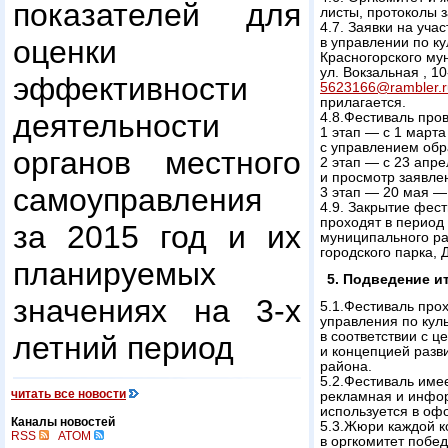
показателей для
листы, протоколы з
4.7. Заявки на уч
оценки
в управлении по к
Красногорского мун
ул. Вокзальная ,
10
эффективности
5623166@rambler.r
прилагается.
деятельности
4.8.Фестиваль пров
1 этап — с 1 март
с управлением обр
органов местного
2 этап — с 23 апр
и просмотр заявл
самоуправления
3 этап — 20 мая —
4.9. Закрытие фес
проходят в период
за 2015 год и их
муниципального рай
городского парка,
планируемых
5. Подведение и
значениях на 3-х
5.1.Фестиваль про
управления по кул
в соответствии с 
летний период
и концепцией разв
района.
5.2.Фестиваль имее
читать все новости
рекламная и инфор
используется в оф
Каналы новостей
5.3.Жюри каждой к
RSS
ATOM
в оргкомитет побед