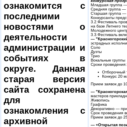
конкурсная прог
ознакомится с
Младшая группа — 
Средняя группа — 
последними
Старшая группа — 
Конкурсанты предс
3.2.Фестиваль пров
новостями о
на базе Летнего те
Молодежного цент
деятельности
3.3.Фестиваль вкл
— "Красногорски
эстрадных исполни
администрации и
Соло
Дуэты
событиях в
Трио
Вокальные группы
Сроки проведения:
округе. Данная
Отборочный т
старая версия
Конкурс 20 м
Прием заявок до 1
сайта сохранена
— "Красногорска
мастеров прикладн
для
Живопись
Графика
ознакомления с
Декоративно — при
Срок проведения в
Прием заявок до 2
архивной
— «Открытая поз