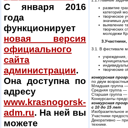
2.2.Главные задачи
С января 2016
развитие гра
категорий м
года
творческое 
значимых для
функционирует
выявление та
творческих с
молодежи Кр
новая версия
3.Участники
официального
3.1. В фестивале м
сайта
учреждения, 
муниципальн
индивидуаль
администрации
.
творческие 
конкурсная прог
Она доступна по
по двум возрастны
Младшая группа — 
адресу
Средняя группа — с
Старшая группа — с
Конкурсанты предс
www.krasnogorsk-
конкурсная прог
с 10 до 15 лет
adm.ru
. На ней вы
Изобразительное ис
Участники предост
можете
Декоративно — при
технике.