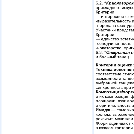
6.2.
"Красногорск
прикладного искусс
Критерии :
— интересное сюж
-выразительность 
-передача фактуры,
Участники предста
Критерии :
— единство эстетич
-соподчиненность 
-новаторство, ори
6.3.
"Открытая п
и бальный танец
Критерии оценки:
Техника исполнен
соответствие стилю
возможности танцо
выбранной танцева
синхронность при 
Композиция/хоре
и их композиция, 
площадки, взаимод
и оригинальность и
Имидж
— самовыра
костюм, выражение
реквизит, макияж и 
Жюри оценивают ка
в каждом критерии.