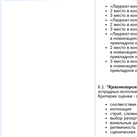
«Лауреат ко
2 место в ко
3 место в ко
«Лауреат ко
2 место в ко
3 место в ко
«Лауреат ко
в номинация
прикладное и
2 место в ко
в номинация
прикладное и
3 место в ко
в номинация
прикладное и
6.1.
"Красногорск
эстрадных исполни
Критерии оценки:-
соответстви
интонация
строй, сложн
выбор репер
вокальные д
ритмичность
сценическая 