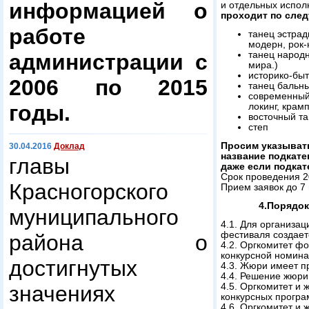
информацией о
и отдельных испол
проходит по сле
работе
танец эстрад
модерн, рок-
администрации с
танец народн
мира.)
историко-быт
2006 по 2015
танец бальн
современный 
годы.
локинг, крамп
восточный та
степ
Просим указывать
30.04.2016
Доклад
название подкате
главы
даже если подкат
Срок проведения 2
Красногорского
Прием заявок до 7 
4.Порядок
муниципального
4.1. Для организа
фестиваля создает
района о
4.2. Оргкомитет ф
конкурсной номина
достигнутых
4.3. Жюри имеет п
4.4. Решение жюри
значениях
4.5. Оргкомитет и 
конкурсных програ
4.6. Оргкомитет и