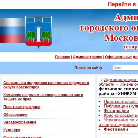
Перейти в
Главная
|
Администрация
|
Официальные до
Поиск по сайту
Администрация г
Социальная поддержка населения городского
области
Жизнь о
округа Красногорск
фестивале творч
района «УНИКУМ
Комиссия по делам несовершеннолетних и
защите их прав
Пригласительны
Публикации (кул
Почетные граждане
Фотографии
Образование
Красногорская 
Управление по к
Здравоохранение
и спорта админист
Фестивали
Культура
Физкультура и спорт