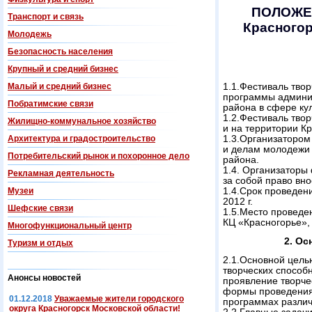
ПОЛОЖЕН
Транспорт и связь
Красногор
Молодежь
Безопасность населения
Крупный и средний бизнес
Малый и средний бизнес
1.1.Фестиваль тво
программы админи
Побратимские связи
района в сфере ку
1.2.Фестиваль тво
Жилищно-коммунальное хозяйство
и на территории К
Архитектура и градостроительство
1.3.Организатором
и делам молодежи 
Потребительский рынок и похоронное дело
района.
1.4. Организаторы
Рекламная деятельность
за собой право вн
Музеи
1.4.Срок проведени
2012 г.
Шефские связи
1.5.Место проведе
КЦ «Красногорье»,
Многофункциональный центр
2. Ос
Туризм и отдых
2.1.Основной цель
творческих способ
Анонсы новостей
проявление творче
формы проведения 
01.12.2018
Уважаемые жители городского
программах различ
округа Красногорск Московской области!