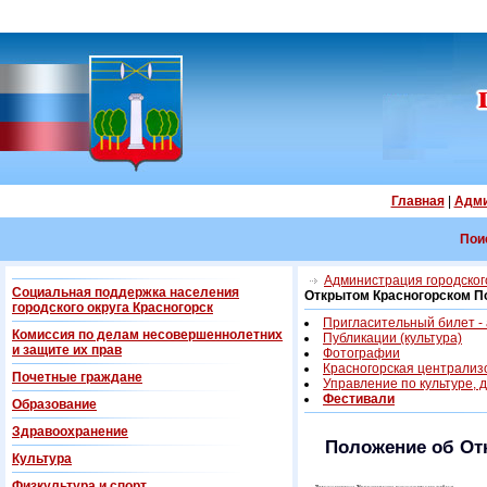
Главная
|
Адми
Пои
Администрация городского
Социальная поддержка населения
Открытом Красногорском П
городского округа Красногорск
Пригласительный билет -
Комиссия по делам несовершеннолетних
Публикации (культура)
и защите их прав
Фотографии
Красногорская централиз
Почетные граждане
Управление по культуре, 
Фестивали
Образование
Здравоохранение
Положение об От
Культура
Физкультура и спорт