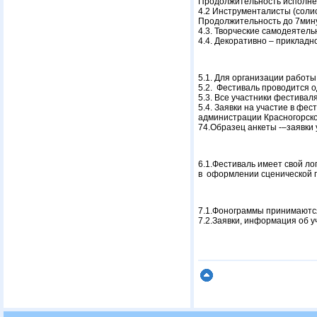
Продолжительность исполнен
4.2
Инструменталисты (солис
Продолжительность до 7мин
4.3. Творческие самодеятел
4.4. Декоративно – прикладно
5.1. Для организации работы
5.2. Фестиваль проводится о
5.3. Все участники фестивал
5.4. Заявки на участие в ф
администрации Красногорского
74.Образец анкеты -–заявки 
6.1.Фестиваль имеет свой ло
в оформлении сценической 
7.1.Фонограммы принимаются
7.2.Заявки, информация об 