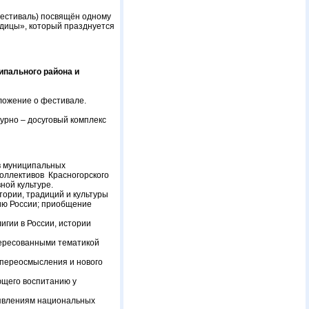
фестиваль) посвящён одному
одицы», который празднуется
ипального района и
ложение о фестивале.
урно – досуговый комплекс
ов муниципальных
оллективов Красногорского
вной культуре.
тории, традиций и культуры
дию России; приобщение
гии в России, истории
тересованными тематикой
 переосмысления и нового
ющего воспитанию у
оявлениям национальных