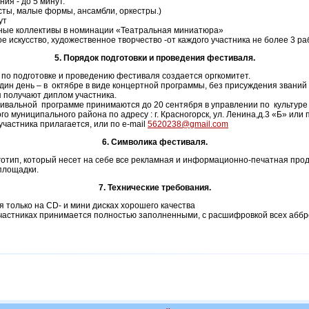
ия - до 5 минут.
ты, малые формы, ансамбли, оркестры.)
ут
ьные коллективы в номинации «Театральная миниатюра»
е искусство, художественное творчество -от каждого участника не более 3 ра
5. Порядок подготовки и проведения фестиваля.
 по подготовке и проведению фестиваля создается оргкомитет.
дин день – в октябре в виде концертной программы, без присуждения званий
я получают диплом участника.
естивальной программе принимаются до 20 сентября в управлении по культур
 муниципального района по адресу : г. Красногорск, ул. Ленина,д.3 «Б» или п
участника прилагается, или по e-mail
5620238@gmail.com
6. Символика фестиваля.
готип, который несет на себе все рекламная и информационно-печатная прод
площадки.
7. Технические требования.
 только на CD- и мини дисках хорошего качества
участниках принимается полностью заполненными, с расшифровкой всех аббр