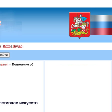
ы
|
Фото
|
Видео
ивали
Положение об
стивале искусств