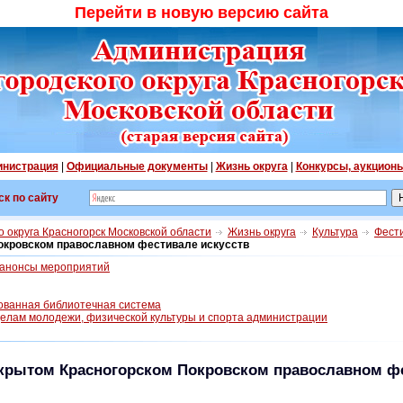
Перейти в новую версию сайта
нистрация
|
Официальные документы
|
Жизнь округа
|
Конкурсы, аукцион
ск по сайту
 округа Красногорск Московской области
Жизнь округа
Культура
Фест
окровском православном фестивале искусств
 анонсы мероприятий
ованная библиотечная система
делам молодежи, физической культуры и спорта администрации
крытом Красногорском Покровском православном фе