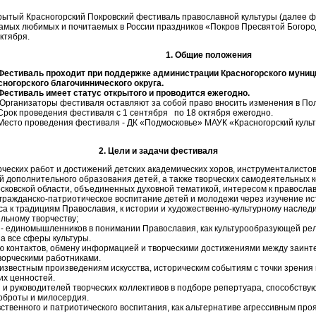
рытый
Красногорский Покровский фестиваль православной культуры (далее 
самых любимых и почитаемых в России праздников «Покров Пресвятой Богор
ктября.
1. Общие положения
 Фестиваль проходит при поддержке администрации Красногорского муниц
сногорского благочиннического округа.
.Фестиваль имеет статус открытого и проводится ежегодно.
. Организаторы фестиваля оставляют за собой право вносить изменения в По
.Срок проведения фестиваля с 1 сентября по 18 октября ежегодно.
.Место проведения фестиваля - ДК «Подмосковье» МАУК «Красногорский культ
2. Цели и задачи фестиваля
рческих работ и достижений детских академических хоров, инструменталист
 дополнительного образования детей, а также творческих самодеятельных к
сковской области, объединенных духовной тематикой, интересом к правосла
 гражданско-патриотическое воспитание детей и молодежи через изучение ис
са к традициям Православия, к истории и художественно-культурному насле
льному творчеству;
 - единомышленников в понимании Православия, как культурообразующей рели
а все сферы культуры.
ю контактов, обмену информацией и творческими достижениями между заин
ворческими работниками.
 известным произведениям искусства, историческим событиям с точки зрения
их ценностей.
 и руководителей творческих коллективов в подборе репертуара, способству
оброты и милосердия.
вственного и патриотического воспитания, как альтернативе агрессивным пр