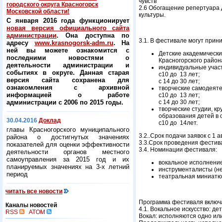
чувств
городского округа Красногорск
2.6 Обогащение репертуара 
Московской области!
культуры.
С января 2016 года функционирует
новая версия официального сайта
администрации
. Она доступна по
3.1. В фестивале могут прини
адресу
www.krasnogorsk-adm.ru
. На
ней вы можете ознакомится с
Детские академическ
последними новостями о
Красногорского района
деятельности администрации и
индивидуальные участ
событиях в округе. Данная старая
с10 до 13 лет;
версия сайта сохранена для
с 14 до 30 лет;
ознакомления с архивной
творческие самодеят
информацией о работе
с10 до 13 лет;
администрации с 2006 по 2015 годы.
с 14 до 30 лет;
творческие студии, к
образования детей в 
30.04.2016
Доклад
с10 до 14лет.
главы Красногорского муниципального
3.2..Срок подачи заявок с 1 а
района о достигнутых значениях
3.3.Срок проведения фестива
показателей для оценки эффективности
3.4. Номинации фестиваля:
деятельности органов местного
самоуправления за 2015 год и их
вокальное исполнение
планируемых значениях на 3-х летний
инструменталисты (не
период
театральная миниатюр
читать все новости
Программа фестиваля включ
Каналы новостей
4.1. Вокальное искусство: д
RSS
ATOM
Вокал: исполняются одно ил