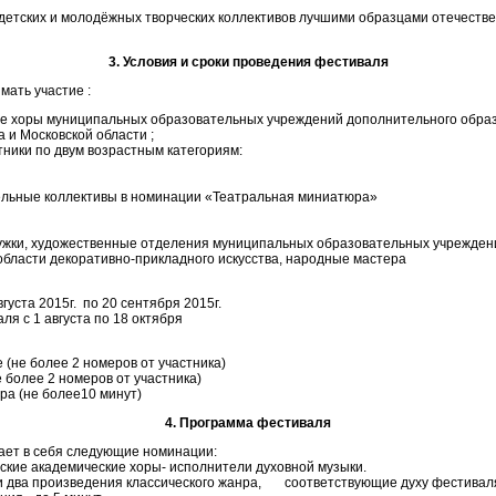
детских и молодёжных творческих коллективов лучшими образцами отечеств
3. Условия и сроки проведения фестиваля
мать участие :
ие хоры муниципальных образовательных учреждений дополнительного обра
 и Московской области ;
ники по двум возрастным категориям:
ельные коллективы в номинации «Театральная миниатюра»
ружки, художественные отделения муниципальных образовательных учрежден
области декоративно-прикладного искусства, народные мастера
вгуста 2015г. по 20 сентября 2015г.
ля с 1 августа по 18 октября
 (не более 2 номеров от участника)
 более 2 номеров от участника)
а (не более10 минут)
4. Программа фестиваля
ает в себя следующие номинации:
етские академические хоры- исполнители духовной музыки.
и два произведения классического жанра, соответствующие духу фестиваля