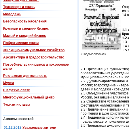
Транспорт и связь
Отк
из 
Молодежь
14 о
Безопасность населения
Крупный и средний бизнес
1.1
Кра
Малый и средний бизнес
1.2
1.3
Побратимские связи
1.4
Жилищно-коммунальное хозяйство
1.5
«Подмосковье».
Архитектура и градостроительство
Потребительский рынок и похоронное
дело
2.1 Презентация лучших тво
образовательных учреждений
Рекламная деятельность
муниципального района и Мо
2.2. Духовно-нравственное и
Музеи
России; возрождение интере
детей и молодежи к созидате
Шефские связи
2.3.Объединение участников
Многофункциональный центр
России, оказавшей влияние н
2.2 Содействие установлени
Туризм и отдых
фестиваля коллективами и т
2.3 Привлечение внимания к
прочтения в духе христианск
2.4 Поддержка исполнителей
Анонсы новостей
подрастающего поколения д
2.5 Пропаганда духовно-нра
01.12.2018
Уважаемые жители