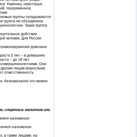
иси. Наконец, некоторые
ний. Напряженное,
тиве.
стковые группы складываются
ая группа не объединена
шеннолетних. Такая группа
ушительное действие
дой человек. Для России
м правонарушения довольно
раста 5 лет – в домашних
ста – до 18 лет.
несовершеннолетними. Они
 другим лицам (взрослым),
ет ответственность
ае, безнаказанно это можно
ве, спиртных напитков или
лечет наложение
влечет наложение
, а также лицами, на