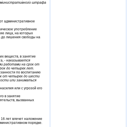
административного штрафа
ают административное
тическое употребление
гие лица, на которых
ь до лишения свободы на
х веществ, в занятие
а, -
наказывается
ми работами на срок от
срок до четырех лет.
язанности по воспитанию
ок от четырех до шести
ности или заниматься
асилия или с угрозой его
го в занятие
ятельств, вызванных
 16 лет влечет наложение
дминистративном порядке.