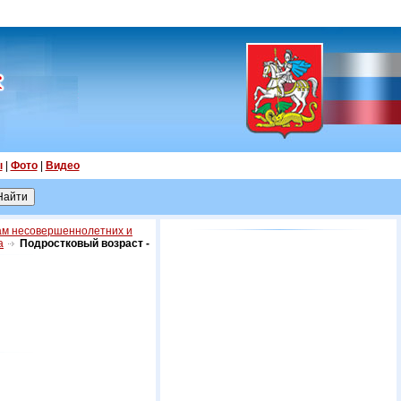
ы
|
Фото
|
Видео
ам несовершеннолетних и
а
Подростковый возраст -