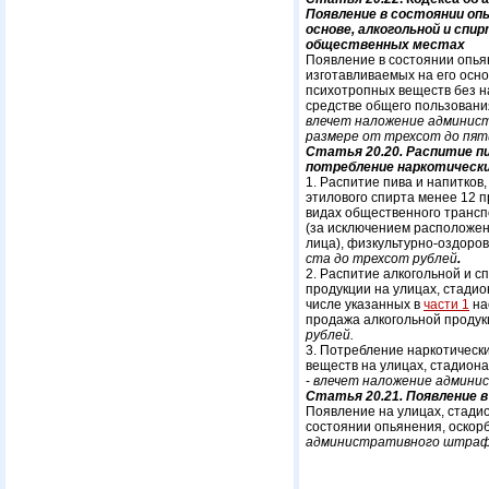
Появление в состоянии опь
основе, алкогольной и сп
общественных местах
Появление в состоянии опья
изготавливаемых на его осн
психотропных веществ без на
средстве общего пользования
влечет наложение админис
размере от трехсот до пят
Статья 20.20. Распитие пи
потребление наркотическ
1. Распитие пива и напитков
этилового спирта менее 12 п
видах общественного транспо
(за исключением расположен
лица), физкультурно-оздоро
ста до трехсот рублей
.
2. Распитие алкогольной и 
продукции на улицах, стадио
числе указанных в
части 1
на
продажа алкогольной продукц
рублей.
3. Потребление наркотическ
веществ на улицах, стадиона
-
влечет наложение админис
Статья 20.21. Появление 
Появление на улицах, стадио
состоянии опьянения, оскор
административного штрафа 