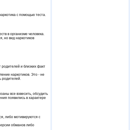
наркотика с помощью теста.
ств в организме человека.
я, но вид наркотиков
т родителей и близких факт
ение наркотиков. Это - не
ь родителей.
заны все взвесить, обсудить
дения появились в характере
ся, либо мотивируются с
 Версии обманов либо