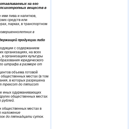
готавливаемых на его
и психотропных веществ в
 ими пива и напитков,
ских средств или
рах, парках, в транспортном
совершеннолетних в
одержащей продукции либо
продукции с содержанием
их организациях, на всех
 в организациях культуры
 образования юридического
го штрафа в размере от
центов объема готовой
х общественных местах (в том
ания, в которых разрешена
т трехсот до пятисот
ние иных одурманивающих
в других общественных местах
 рублей.
их общественных местах в
т наложение
ок до пятнадцати суток.