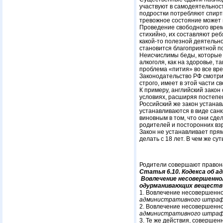
участвуют в самодеятельност
подростки потребляют спирт
тревожное состояние может 
Проведение свободного врем
стихийно, их составляют реб
какой-то полезной деятельн
становится благоприятной п
Неисчислимы беды, которые 
алкоголя, как на здоровье, 
проблема «пития» во все вр
Законодательство РФ смотри
строго, имеет в этой части с
К примеру, английский закон
условиях, расширяя постепен
Российский же закон устана
устанавливаются в виде санк
виновным в том, что они сде
родителей и посторонних взр
Закон не устанавливает прям
делать с 18 лет. В чем же су
Родители совершают правона
Статья 6.10. Кодекса об 
Вовлечение несовершеннол
одурманивающих веществ
1. Вовлечение несовершеннол
административного штрафа 
2. Вовлечение несовершенно
административного штрафа 
3. Те же действия, соверше