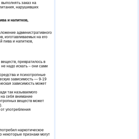
 выполнять заказ на
 питания, нарушивших
ива и напитков,
аложение административного
в, изготавливаемых на его
й пива и напитков,
 веществ, превратилось в
не надо искать – они сами
средства и психотропные
ческую зависимость — 9-19
ическая зависимость может
ади так называемого
 на себя внимание
хотропных веществ может
).
 от употребления
 потребил наркотическое
о некоторые признаки могут