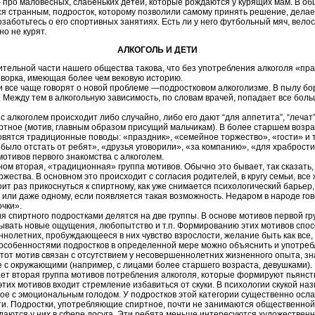
– про маловесных, слабеньких детей, которые рождаются у курящих мам. В общ
ется странным, подросток, которому позволили самому принять решение, дела
озаботьтесь о его спортивных занятиях. Есть ли у него футбольный мяч, вело
о не курят.
АЛКОГОЛЬ И ДЕТИ
тельной части нашего общества такова, что без употребления алкоголя «пра
оворка, имеющая более чем вековую историю.
 все чаще говорят о новой проблеме —подростковом алкоголизме. В пылу бор
 Между тем в алкогольную зависимость, по словам врачей, попадает все бол
 с алкоголем происходит либо случайно, либо его дают “для аппетита”, “лечат
ртное (мотив, главным образом присущий мальчикам). В более старшем возр
вятся традиционные поводы: «праздник», «семейное торжество», «гости» и т.
 было отстать от ребят», «друзья уговорили», «за компанию», «для храбрости
мотивов первого знакомства с алкоголем.
ном вторая, «традиционная» группа мотивов. Обычно это бывает, так сказать
ржества. В основном это происходит с согласия родителей, в кругу семьи, вс
оит раз прикоснуться к спиртному, как уже снимается психологический барьер
или даже одному, если появляется такая возможность. Недаром в народе гов
очки».
я спиртного подростками делятся на две группы. В основе мотивов первой г
ывать новые ощущения, любопытство и т.п. Формированию этих мотивов спо
ннолетних, пробуждающееся в них чувство взрослости, желание быть как все
 особенностями подростков в определенной мере можно объяснить и употре
Этот мотив связан с отсутствием у несовершеннолетних жизненного опыта, з
е с окружающими (например, с лицами более старшего возраста, девушками).
ет вторая группа мотивов потребления алкоголя, которые формируют пьянств
тих мотивов входит стремление избавиться от скуки. В психологии скукой на
ое с эмоциональным голодом. У подростков этой категории существенно осла
и. Подростки, употребляющие спиртное, почти не занимаются общественной
аются у них в сфере досуга. Эти ребята меньше интересуются художественн