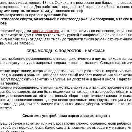
спиртное лицам, моложе 18 лет. Официант в ресторане или бармен не вправе
совершеннолетнего. Для работников предприятий торговли и общественного
другими спиртными налитками, установлен штраф.
дминистративных правонарушениях РФ
этилового спирта, алкогольной и спиртосодержащей продукции, а также п
нове
озничной продажи
пива и напитков
, изготавливаемых на его основе,
влечет н
 размере от двух тысяч до трех тысяч рублей с конфискацией пива и напитко
 юридических лиц - от двадцати тысяч до тридцати тысяч рублей с конфискацие
е, или без таковой.
БЕДА МОЛОДЫХ.
ПОДРОСТОК – НАРКОМАН
и употребление несовершеннолетними наркотических и других психоактивных
ерьёзную угрозу для здоровья подрастающего поколения. Сегодня наркотики 
ение наркомании, впервые подростки начинают употреблять наркотические 
5 лет, а иногда и раньше. Наиболее вероятный возраст вовлечения в наркоти
 могут предложить наркотики на улице, на дискотеке и даже в школе. Наркот
ий героина.
ления несовершеннолетними наркотиков могут являться: употребление их р
ься более взрослыми или быть похожими на них; одним из способов обратить
одом длявовлечения детей в незаконный оборот наркотических средств и пси
ости, неорганизованность досуга несовершеннолетнего (кружки, секции и т.д.
екомендации, при соблюдении которых возможно уберечь ребёнка не только
питков.
Симптомы употребления наркотических веществ
Ваш ребёнок наркотики или нет, достаточно сложно, особенно, если ребёнок
потребляет периодически. Важно сделать правильные выводы и учитывать, чт
ругой причине.