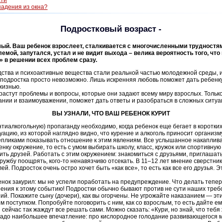
сти
падения из окна?
Подростковый возраст -
мый. Ваш ребенок взрослеет, сталкивается с многочисленными трудностя
лемой, запутался, устал и не видит выхода – велика вероятность того, ч
 в решении всех проблем сразу.
едства и психоактивные вещества стали реальной частью молодежной среды, 
т подростка просто невозможно. Лишь искренняя любовь поможет дать ребенк
жизнью.
 растут проблемы и вопросы, которые они задают всему миру взрослых. Тольк
нии и взаимоуважении, поможет дать ответы и разобраться в сложных ситуа
ВЫ УЗНАЛИ, ЧТО ВАШ РЕБЕНОК КУРИТ
тиалкогольную) пропаганду необходимо, когда ребенок еще бегает в коротки
цию, из которой наглядно видно, что курение и алкоголь приносит организм
епликами показывать отношение к этим явлениям. Все услышанное накапливае
нку окружение, то есть с умом выбирать школу, класс, кружок или спортивную 
ить друзей. Работать с этим окружением: знакомиться с друзьями, приглашать 
дружбу поощрять, кого-то ненавязчиво отсекать. В 11–12 лет мнение сверстни
й. Подросток очень остро хочет быть «как все», то есть как все его друзья.
бенок закурил: мы не успели поработать на предупреждение. Что делать теп
ения к этому событию! Подростки обычно бывают против не сути наших тре
й. Покажите сыну (дочери), как вы огорчены. Не угрожайте наказанием — эт
 поступком. Попробуйте поговорить с ним, как со взрослым, то есть дайте е
сейчас так жаждут все решать сами. Можно сказать: «Кури, но знай, что те
 чадо наибольшее впечатление: про кислородное голодание развивающегося м