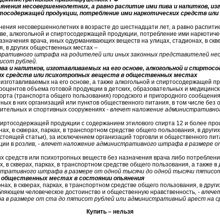
янения несовершеннолетних, а равно распитие ими пива и напитков, из
иртосодержащей продукции, потребление ими наркотических средств ил
нения несовершеннолетних в возрасте до шестнадцати лет, а равно распитие
ове, алкогольной и спиртосодержащей продукции, потребление ими наркотиче
значения врача, иных одурманивающих веществ на улицах, стадионах, в скве
, в других общественных местах –
тративного штрафа на родителей или иных законных представителей не
исот рублей.
ва и напитков, изготавливаемых на его основе, алкогольной и спиртос
их средств или психотропных веществ в общественных местах
, изготавливаемых на его основе, а также алкогольной и спиртосодержащей 
роцентов объема готовой продукции в детских, образовательных и медицинск
рта (транспорта общего пользования) городского и пригородного сообщения,
ных в них организаций или пунктов общественного питания, в том числе без
вительных и спортивных сооружениях -
влечет наложение административно
спиртосодержащей продукции с содержанием этилового спирта 12 и более про
нах, в скверах, парках, в транспортном средстве общего пользования, в други
стоящей статьи), за исключением организаций торговли и общественного пит
ии в розлив, -
влечет наложение административного штрафа в размере о
их средств или психотропных веществ без назначения врача либо потребле
х, в скверах, парках, в транспортном средстве общего пользования, а также 
тративного штрафа в размере от одной тысячи до одной тысячи пятисот
в общественных местах в состоянии опьянения
нах, в скверах, парках, в транспортном средстве общего пользования, в друг
бляющем человеческое достоинство и общественную нравственность, -
влече
в размере от ста до пятисот рублей или административный арест на ср
Купить – нельзя