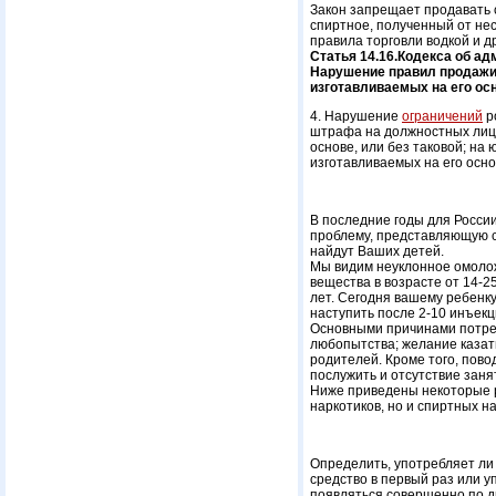
Закон запрещает продавать 
спиртное, полученный от не
правила торговли водкой и 
Статья 14.16.Кодекса об а
Нарушение правил продажи 
изготавливаемых на его ос
4. Нарушение
ограничений
р
штрафа на должностных лиц в
основе, или без таковой; на
изготавливаемых на его основ
В последние годы для Росси
проблему, представляющую с
найдут Ваших детей.
Мы видим неуклонное омолож
вещества в возрасте от 14-2
лет. Сегодня вашему ребенку
наступить после 2-10 инъекц
Основными причинами потреб
любопытства; желание казат
родителей. Кроме того, пов
послужить и отсутствие занят
Ниже приведены некоторые р
наркотиков, но и спиртных на
Определить, употребляет ли 
средство в первый раз или у
появляться совершенно по д