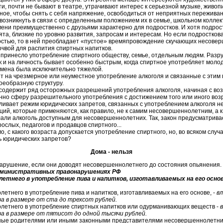
и, почти не бывают в театре, утрачивают интерес к серьезной музыке, живоп
ное, чтобы снять с себя напряжение, освободиться от неприятных пережива
возникнуть в связи с определенным положением их в семье, школьном коллек
ени преимущественно с друзьями характерно для подростков. И хотя подро
ята, близкие по уровню развития, запросам и интересам. Но если подростков
остью, то в ней преобладает «пустое» времяпровождение скучающих несовер
очвой для распития спиртных напитков.
принесло употребление спиртного обществу, семье, отдельным людям. Разр
так и на личность бывает особенно быстрым, когда спиртное употребляет моло
емена была исключительно тяжелой.
т на чрезмерное или неуместное употребление алкоголя и связанные с эти
воеобразную структуру.
 содержит ряд осторожных разрешений употребления алкоголя, начиная с воз
но сферу разрешительного употребления с достижением того или иного возра
вливает режим юридических запретов, связанных с употреблением алкоголя 
ций, которые применяются, как правило, не к самим несовершеннолетним, а к
лали алкоголь доступным для несовершеннолетних. Так, закон предусматрива
ослых, педагогов и продавцов спиртного...
о, с какого возраста допускается употребление спиртного, но, во всяком случ
ть юридических запретов?
Дома - нельзя
рушение, если они доводят несовершеннолетнего до состояния опьянения.
административных правонарушениях РФ
етнего в употребление пива и напитков, изготавливаемых на его осно
етнего в употребление пива и напитков, изготавливаемых на его основе, -
в
в размере от ста до трехсот рублей.
летнего в употребление спиртных напитков или одурманивающих веществ -
в размере от пятисот до одной тысячи рублей.
нные родителями или иными законными представителями несовершеннолетних