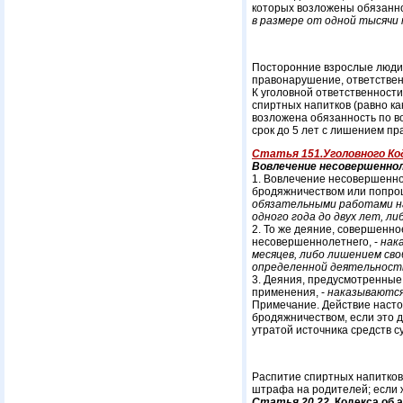
которых возложены обязанно
в размере от одной тысячи 
Посторонние взрослые люди,
правонарушение, ответствен
К уголовной ответственност
спиртных напитков (равно ка
возложена обязанность по в
срок до 5 лет с лишением пр
Статья 151.Уголовного Ко
Вовлечение несовершенно
1. Вовлечение несовершенно
бродяжничеством или попрош
обязательными работами на
одного года до двух лет, л
2. То же деяние, совершенн
несовершеннолетнего, -
нак
месяцев, либо лишением св
определенной деятельность
3. Деяния, предусмотренные
применения, -
наказываются
Примечание. Действие насто
бродяжничеством, если это 
утратой источника средств с
Распитие спиртных напитков 
штрафа на родителей; если 
Статья 20.22
.
Кодекса об 