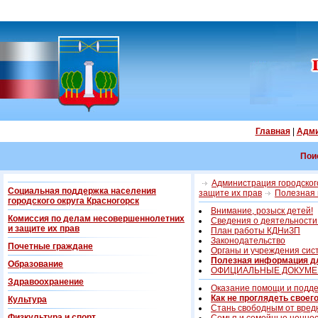
Главная
|
Адми
Пои
Администрация городского
Социальная поддержка населения
защите их прав
Полезная 
городского округа Красногорск
Внимание, розыск детей!
Комиссия по делам несовершеннолетних
Сведения о деятельност
и защите их прав
План работы КДНиЗП
Законодательство
Почетные граждане
Органы и учреждения си
Полезная информация дл
Образование
ОФИЦИАЛЬНЫЕ ДОКУМ
Здравоохранение
Оказание помощи и подд
Как не проглядеть своег
Культура
Стань свободным от вред
Физкультура и спорт