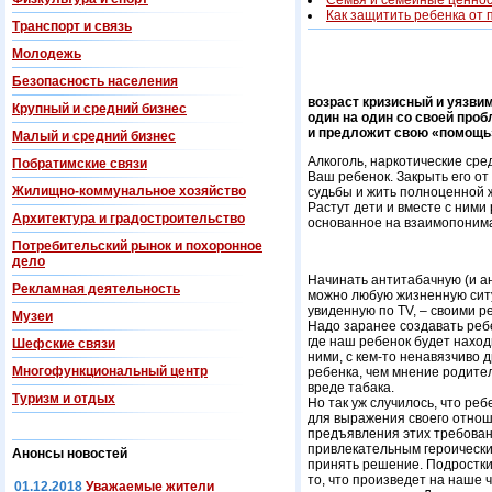
Семья и семейные ценно
Как защитить ребенка от 
Транспорт и связь
Молодежь
Безопасность населения
возраст кризисный и уязви
Крупный и средний бизнес
один на один со своей проб
и предложит свою «помощь»
Малый и средний бизнес
Алкоголь, наркотические ср
Побратимские связи
Ваш ребенок. Закрыть его о
Жилищно-коммунальное хозяйство
судьбы и жить полноценной 
Растут дети и вместе с ними
Архитектура и градостроительство
основанное на взаимопонима
Потребительский рынок и похоронное
дело
Начинать антитабачную (и ан
Рекламная деятельность
можно любую жизненную ситуа
увиденную по TV, – своими р
Музеи
Надо заранее создавать ребе
где наш ребенок будет наход
Шефские связи
ними, с кем-то ненавязчиво 
Многофункциональный центр
ребенка, чем мнение родителе
вреде табака.
Туризм и отдых
Но так уж случилось, что ре
для выражения своего отнош
предъявления этих требовани
привлекательным героическим
Анонсы новостей
принять решение. Подростки 
то, что произведет на наше
01.12.2018
Уважаемые жители