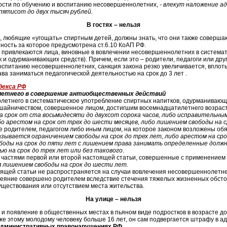
сти по обучению и воспитанию несовершеннолетних, -
влекут наложение 
пятисот до двух тысяч рублей.
В гостях – нельзя
 любящие «угощать» спиртным детей, должны знать, что они также соверш
ность за которое предусмотрена ст.6.10 КоАП РФ.
и привлекаются лица, виновные в вовлечении несовершеннолетних в система
к и одурманивающих средств). Причем, если это – родители, педагоги или дру
оспитанию несовершеннолетних, санкция закона резко увеличивается, вплот
ава заниматься педагогической деятельностью на срок до 3 лет .
декса РФ
летнего в совершение антиобщественных действий
летнего в систематическое употребление спиртных напитков, одурманивающи
айничеством, совершенное лицом, достигшим восемнадцатилетнего возраст
 срок от ста восьмидесяти до двухсот сорока часов, либо исправительны
ибо арестом на срок от трех до шести месяцев, либо лишением свободы на 
ое родителем, педагогом либо иным лицом, на которое законом возложены об
азывается ограничением свободы на срок до трех лет, либо арестом на ср
ободы на срок до пяти лет с лишением права занимать определенные долж
ю на срок до трех лет или без такового
.
 частями первой или второй настоящей статьи, совершенные с применением н
 лишением свободы на срок до шести лет.
ящей статьи не распространяется на случаи вовлечения несовершеннолетне
деяние совершено родителем вследствие стечения тяжелых жизненных обсто
уществования или отсутствием места жительства.
На улице – нельзя
и появление в общественных местах в пьяном виде подростков в возрасте до
же этому молодому человеку больше 16 лет, он сам подвергается штрафу в а
административных правонарушениях РФ