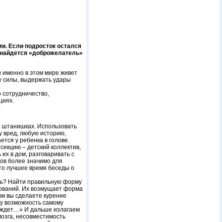
ми. Если подросток остался
то найдется «доброжелатель»
и именно в этом мире живет
у силы, выдержать удары
о сотрудничество,
циях.
х штанишках. Использовать
у вред, любую историю,
тся у ребенка в голове.
секцию – детский коллектив,
их в дом, разговаривать с
ков более значимо для
 Это лучшее время беседы о
ерь? Найти правильную форму
бований. Их возмущает форма
им вы сделаете курение
му возможность самому
бя ждет…» И дальше излагаем
озга, несовместимость