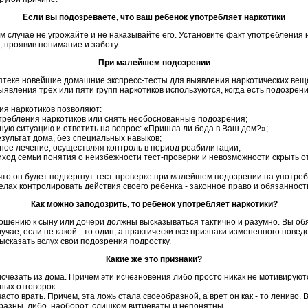
Если вы подозреваете, что ваш ребенок употребляет наркотики
ем случае не угрожайте и не наказывайте его. Установите факт употребления 
 проявив понимание и заботу.
При малейшем подозрении
теке новейшие домашние экспресс-тесты для выявления наркотических веще
явления трёх или пяти групп наркотиков используются, когда есть подозрени
ия наркотиков позволяют:
требления наркотиков или снять необоснованные подозрения;
ную ситуацию и ответить на вопрос: «Пришла ли беда в Ваш дом?»;
езультат дома, без специальных навыков;
ное лечение, осуществляя контроль в период реабилитации;
биход семьи понятия о неизбежности тест-проверки и невозможности скрыть о
то он будет подвергнут тест-проверке при малейшем подозрении на употребл
лах контролировать действия своего ребенка - законное право и обязанност
Как можно заподозрить, то ребенок употребляет наркотики?
ошению к сыну или дочери должны высказываться тактично и разумно. Вы обя
лучае, если не какой - то один, а практически все признаки измененного пове
ысказать вслух свои подозрения подростку.
Какие же это признаки?
 исчезать из дома. Причем эти исчезновения либо просто никак не мотивируют
ых отговорок.
часто врать. Причем, эта ложь стала своеобразной, а врет он как - то лениво.
азны, либо, наоборот, слишком витиеваты и непонятны.