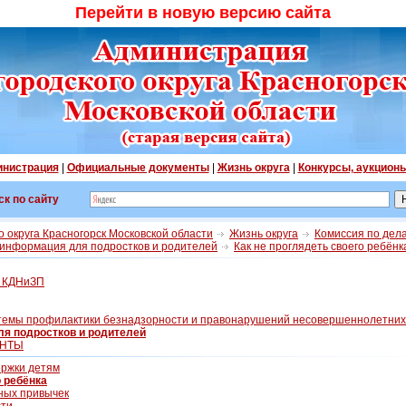
Перейти в новую версию сайта
нистрация
|
Официальные документы
|
Жизнь округа
|
Конкурсы, аукцион
ск по сайту
 округа Красногорск Московской области
Жизнь округа
Комиссия по дел
информация для подростков и родителей
Как не проглядеть своего ребёнк
и КДНиЗП
стемы профилактики безнадзорности и правонарушений несовершеннолетних
я подростков и родителей
ЕНТЫ
ержки детям
о ребёнка
ных привычек