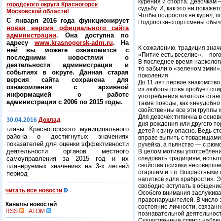
курения и спорта. Девочкам 
городского округа Красногорск
судьбу. И, как это ни покаж
Московской области!
Чтобы подросток не курил, п
С января 2016 года функционирует
Подростки-спортсмены обычн
новая версия официального сайта
администрации
. Она доступна по
адресу
www.krasnogorsk-adm.ru
. На
К сожалению, традиция значи
ней вы можете ознакомится с
«Питие есть веселие», – пог
последними новостями о
В последнее время наркологи
деятельности администрации и
то забыли о «зеленом змии».
событиях в округе. Данная старая
поколения.
версия сайта сохранена для
До 11 лет первое знакомство
ознакомления с архивной
из любопытства пробует спи
информацией о работе
употребления алкоголя стано
администрации с 2006 по 2015 годы.
такие поводы, как «неудобно
свойственны все эти группы 
Для девочек типична в основ
30.04.2016
Доклад
дня рождения или другого то
главы Красногорского муниципального
детей к вину опасно. Ведь ст
района о достигнутых значениях
вправе выпить с товарищами 
показателей для оценки эффективности
ручейка, а пьянство — с рюм
деятельности органов местного
В целом мотивы употреблени
самоуправления за 2015 год и их
следовать традициям, испыт
свойства психики несоверше
планируемых значениях на 3-х летний
старшим и т.п. Возрастными
период
напитков «для храбрости». 
свободно вступать в общени
читать все новости
Особого внимания заслужива
правонарушителей. В число э
Каналы новостей
состояние личности, связанн
RSS
ATOM
познавательной деятельност
Существенные сдвиги наблюд