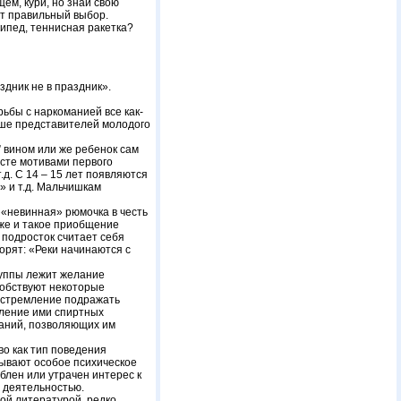
ем, кури, но знай свою
ет правильный выбор.
сипед, теннисная ракетка?
здник не в праздник».
ьбы с наркоманией все как-
ьше представителей молодого
” вином или же ребенок сам
асте мотивами первого
д. С 14 – 15 лет появляются
» и т.д. Мальчишкам
, «невинная» рюмочка в честь
е же и такое приобщение
, подросток считает себя
орят: «Реки начинаются с
руппы лежит желание
собствуют некоторые
, стремление подражать
бление ими спиртных
наний, позволяющих им
о как тип поведения
зывают особое психическое
блен или утрачен интерес к
 деятельностью.
ой литературой, редко