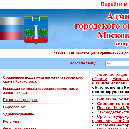
Перейти в
Главная
|
Администрация
|
Официальные до
Поиск по сайту
Администрация г
Социальная поддержка населения городского
области
Жизнь о
округа Красногорск
и защите их прав
об исполнении К
Комиссия по делам несовершеннолетних и
правонарушения
защите их прав
Внимание, розыс
Почетные граждане
Сведения о де
Образование
План работы К
Законодательст
Здравоохранение
Органы и учреж
правонарушений н
Культура
Полезная инфор
Физкультура и спорт