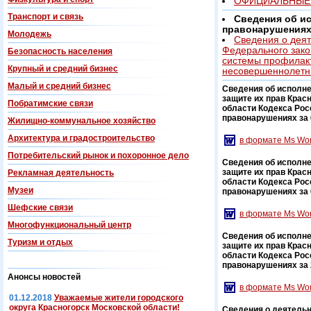
ОФИЦИАЛЬНЫЕ
Транспорт и связь
Сведения об и
правонарушения
Молодежь
Сведения о деят
Федерального зако
Безопасность населения
системы профилак
Крупный и средний бизнес
несовершеннолетн
Малый и средний бизнес
Сведения об исполн
защите их прав Крас
Побратимские связи
области Кодекса Ро
правонарушениях за 6
Жилищно-коммунальное хозяйство
Архитектура и градостроительство
в формате Ms Wo
Потребительский рынок и похоронное дело
Сведения об исполн
защите их прав Крас
Рекламная деятельность
области Кодекса Ро
Музеи
правонарушениях за 6 
Шефские связи
в формате Ms Wo
Многофункциональный центр
Сведения об исполн
Туризм и отдых
защите их прав Крас
области Кодекса Ро
правонарушениях за 20
Анонсы новостей
в формате Ms Wo
01.12.2018
Уважаемые жители городского
округа Красногорск Московской области!
Сведения о деятельн