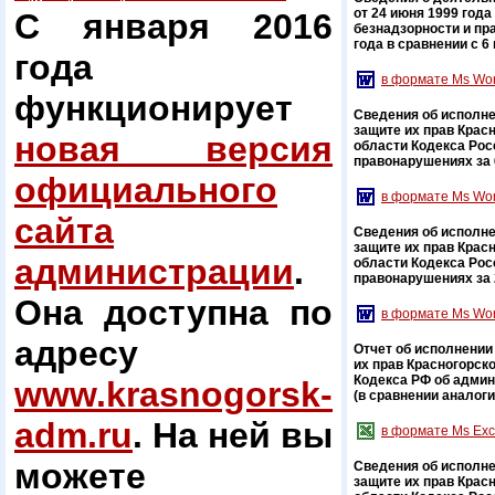
от 24 июня 1999 год
С января 2016
безнадзорности и пр
года в сравнении с 6 
года
в формате Ms Wo
функционирует
Сведения об исполн
защите их прав Крас
новая версия
области Кодекса Ро
правонарушениях за 6 
официального
в формате Ms Wo
сайта
Сведения об исполн
защите их прав Крас
администрации
.
области Кодекса Ро
правонарушениях за 20
Она доступна по
в формате Ms Wo
адресу
Отчет об исполнении
их прав Красногорск
Кодекса РФ об админ
www.krasnogorsk-
(в сравнении аналог
adm.ru
. На ней вы
в формате Ms Exc
можете
Сведения об исполн
защите их прав Крас