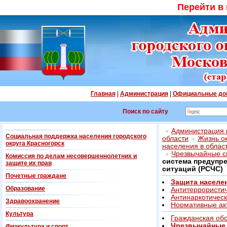
Перейти в
Главная
|
Администрация
|
Официальные до
Поиск по сайту
Администрация г
Социальная поддержка населения городского
области
Жизнь о
округа Красногорск
населения в облас
Чрезвычайные с
Комиссия по делам несовершеннолетних и
система предупр
защите их прав
ситуаций (РСЧС)
Почетные граждане
Защита населе
Образование
Антитеррористи
Антинаркотичес
Здравоохранение
Нормативные ак
Культура
Гражданская обо
Чрезвычайные 
Физкультура и спорт