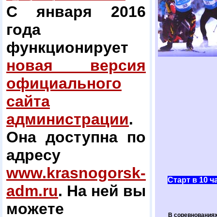
С января 2016
года
функционирует
новая версия
официального
сайта
администрации
.
Она доступна по
адресу
www.krasnogorsk-
Старт в 10 ча
adm.ru
. На ней вы
можете
В соревнованиях