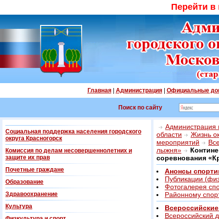
Перейти в
Главная
|
Администрация
|
Официальные до
Поиск по сайту
Администрация г
Социальная поддержка населения городского
области
Жизнь о
округа Красногорск
мероприятий
Вс
лыжня»
Контине
Комиссия по делам несовершеннолетних и
защите их прав
соревнования «К
Почетные граждане
Анонсы спорти
Публикации (физ
Образование
Фотогалерея сп
Здравоохранение
Районному спорт
Культура
Всероссийские
Всероссийский 
Физкультура и спорт