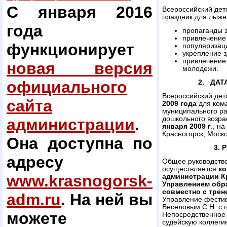
С января 2016
Всероссийский дет
праздник для лыжн
года
пропаганды з
привлечение
функционирует
популяризац
укрепление з
привлечение
новая версия
молодежи.
официального
2. ДАТ
Всероссийский де
сайта
2009 года
для кома
муниципального ра
дошкольного возра
администрации
.
января 2009 г
., н
Красногорск, Моско
Она доступна по
3.
адресу
Общее руководство
осуществляется
ко
www.krasnogorsk-
администрации К
Управлением обр
совместно с тре
adm.ru
. На ней вы
Управление фести
Веселовым С.Н. с 
можете
Непосредственное 
судейскую коллеги