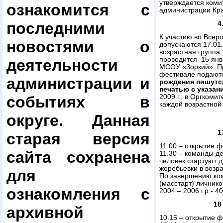
утверждается коми
ознакомится с
администрации Кра
последними
4
К участию во Всер
новостями о
допускаются 17.01.0
возрастная группа
проводится 15 янв
деятельности
МСОУ «Зоркий». Пр
фестивале подают
администрации и
рождения пишутся
печатью с указан
2009 г., в Оргкомит
событиях в
каждой возрастной
округе. Данная
1
старая версия
11.00 – открытие 
сайта сохранена
11.30 – команды де
человек стартуют д
жеребьевки в возра
для
По завершению ком
(масстарт) личников
ознакомления с
2004 – 2006 г.р.- 4
18
архивной
10.15 – открытие 