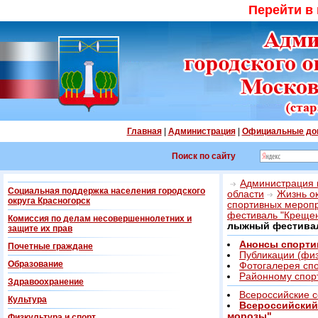
Перейти в
Главная
|
Администрация
|
Официальные до
Поиск по сайту
Администрация г
Социальная поддержка населения городского
области
Жизнь о
округа Красногорск
спортивных мероп
фестиваль "Креще
Комиссия по делам несовершеннолетних и
лыжный фестивал
защите их прав
Анонсы спорти
Почетные граждане
Публикации (физ
Образование
Фотогалерея сп
Районному спорт
Здравоохранение
Всероссийские 
Культура
Всероссийский
морозы"
Физкультура и спорт