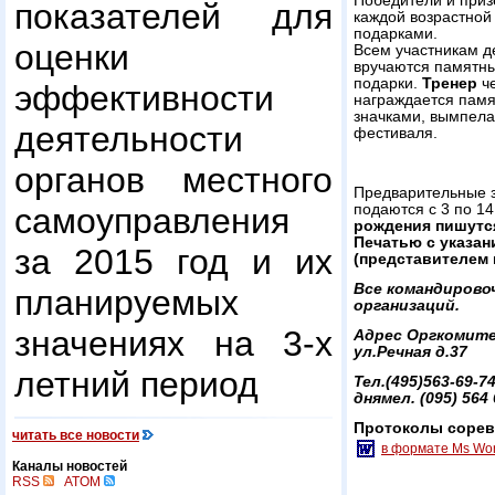
Победители и приз
показателей для
каждой возрастной
подарками.
оценки
Всем участникам д
вручаются памятны
подарки.
Тренер
че
эффективности
награждается пам
значками, вымпел
деятельности
фестиваля.
органов местного
Предварительные з
подаются с 3 по 14
самоуправления
рождения пишутся
Печатью с указан
за 2015 год и их
(представителем 
Все командирово
планируемых
организаций.
значениях на 3-х
Адрес Оргкомитет
ул.Речная д.37
летний период
Тел.(495)563-69-74
днямел. (095) 564 
Протоколы соре
читать все новости
в формате Ms Wo
Каналы новостей
RSS
ATOM