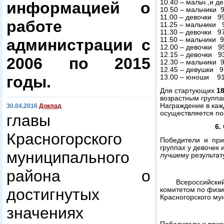
10.40 – мальч.,и де
информацией о
10.50 – мальчики 99
11.00 – девочки 99 
работе
11.25 – мальчики 97
11.30 – девочки 97 
11.50 – мальчики 95
администрации с
12.00 – девочки 95 
12.15 – девочки 93 
2006 по 2015
12.30 – мальчики 93
12.45 – девушки 91 
годы.
13.00 – юноши 91 –
Для стартующих
18
возрастным группа
Награждение в кажд
30.04.2016
Доклад
осуществляется по
главы
6.
Красногорского
Победители и при
группах у девочек
муниципального
лучшему результату
района о
Всероссийский д
достигнутых
комитетом по физи
Красногорского му
значениях