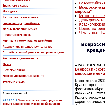
Всероссийски
Транспорт и связь
Всероссийск
морозы"
Молодежь
Мотогонки на 
Безопасность населения
День физкульт
Крупный и средний бизнес
Красногорски
Водно-моторн
Малый и средний бизнес
Чемпионат Ц
Побратимские связи
Жилищно-коммунальное хозяйство
Всеросси
Архитектура и градостроительство
"Крещен
Потребительский рынок и похоронное дело
Рекламная деятельность
Музеи
РАСПОРЯЖЕНИЕ
Всероссийског
Шефские связи
морозы» имени 
Многофункциональный центр
В минувшем 2011
Туризм и отдых
Красногорска с
фестиваль «Крещ
лыжников. Этот 
Анонсы новостей
Красногорском м
01.12.2018
Уважаемые жители городского
соревновались лы
округа Красногорск Московской области!