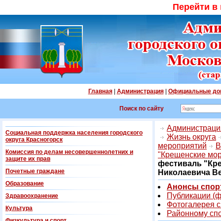
Перейти в
Главная
|
Администрация
|
Официальные до
Поиск по сайту
Администрация
Социальная поддержка населения городского
Жизнь округа
округа Красногорск
мероприятий
В
Комиссия по делам несовершеннолетних и
"Крещенские мо
защите их прав
фестиваль "Кр
Почетные граждане
Николаевича В
Образование
Анонсы спор
Публикации (ф
Здравоохранение
Фотогалерея 
Культура
Районному спо
Физкультура и спорт