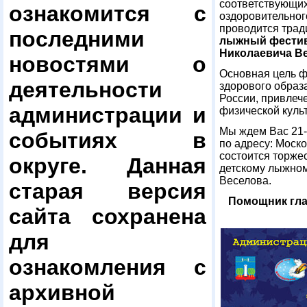
соответствующих
ознакомится с
оздоровительног
проводится трад
последними
лыжный фестив
Николаевича Ве
новостями о
Основная цель ф
деятельности
здорового образ
России, привлеч
администрации и
физической культ
Мы ждем Вас 21-
событиях в
по адресу: Москов
состоится торже
округе. Данная
детскому лыжном
Веселова.
старая версия
Помощник гла
сайта сохранена
для
ознакомления с
архивной