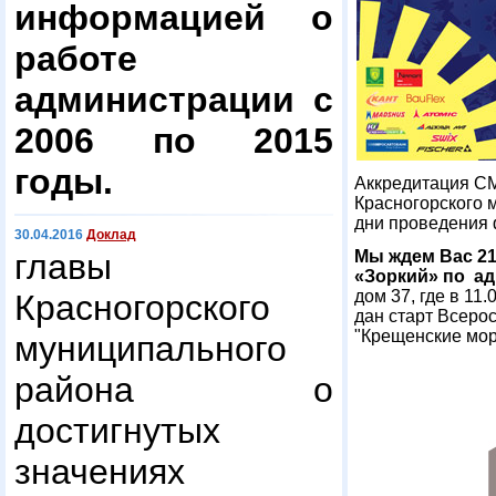
информацией о
работе
администрации с
2006 по 2015
годы.
Аккредитация СМ
Красногорского 
дни проведения 
30.04.2016
Доклад
главы
Мы ждем Вас 21
«Зоркий» по ад
дом 37, где в 11
Красногорского
дан старт Всеро
"Крещенские мор
муниципального
района о
достигнутых
значениях