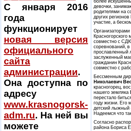
более искушенны
С января 2016
девочки, занима
родителями на с
года
других регионов
участие, а беско
функционирует
Организаторами 
Красногорского 
новая версия
совместно с СД
соревнований, в 
официального
прославленный 
заслуженный мас
сайта
гражданин Красн
совместно с ра
администрации
.
Бессменным дире
Она доступна по
Николаевич Ве
красногорец, во
адресу
нашего земляка 
перестало биться
www.krasnogorsk-
году жизни. Его 
детский лыжный 
adm.ru
. На ней вы
Надеемся что так
Согласно распор
можете
района Бориса Е