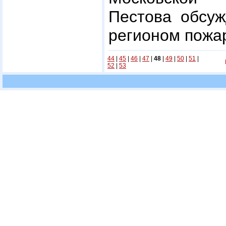
Пестова обсуж
регионом пожа
44
|
45
|
46
|
47
|
48
|
49
|
50
|
51
|
52
|
53