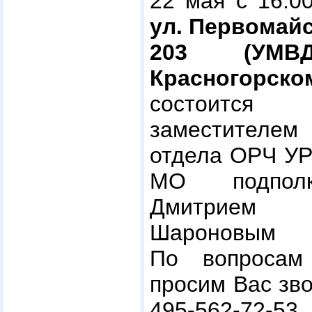
22 мая с 16.0
ул. Первомайс
203 (УМ
Красногорско
состоится
заместителе
отдела ОРЧ УР
МО подполк
Дмитрием
Шароновым
По вопросам
просим Вас зво
495-562-72-53