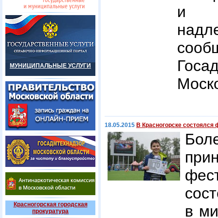
и 
надл
сооб
Госа
МУНИЦИПАЛЬНЫЕ УСЛУГИ
Моско
18.05.2015
В Красногорске состоялся 
Бол
пр
фес
сост
Красногорская городская
в ми
прокуратура