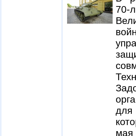
70
Вел
вой
упр
за
сов
Те
Зад
орг
для
кот
ма