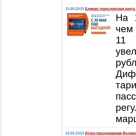
15.05.2015
Единая транспортная карта
На 
чем 
11 
уве
рубл
Диф
та
па
рег
мар
15.05.2015
Итоги празднования Велик