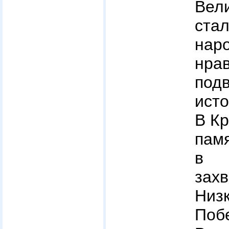
Вел
ста
нар
нра
под
исто
В Кр
пам
в 
захв
Низ
Поб