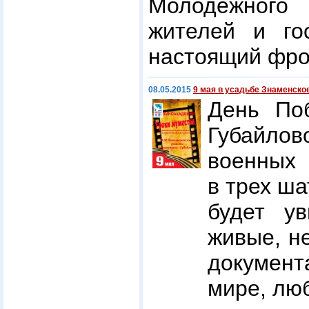
Молодёжного
жителей и го
настоящий фро
08.05.2015
9 мая в усадьбе Знаменско
День По
Губайлов
военных
в трех ш
будет ув
живые, н
докумен
мире, люб