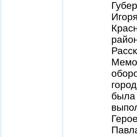
Губе
Игор
Крас
рай
Рас
Мемо
обор
горо
была
выпо
Геро
Павл