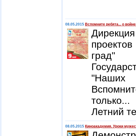
08.05.2015
Вспомните ребята... о войне 
Дирекци
проектов
град"
Государс
"Наших 
Вспомни
только...
Летний те
08.05.2015
Киноакадемия. Уроки мужес
Демонс