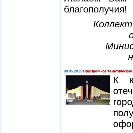
благополучия!
Коллект
Мини
08.05.2015
Праздничное тематическое
К ю
оте
гор
пол
офо