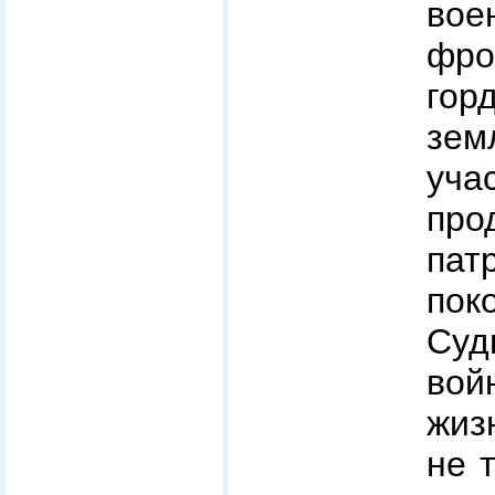
вое
фр
гор
зе
уч
про
пат
пок
Суд
вой
жиз
не т