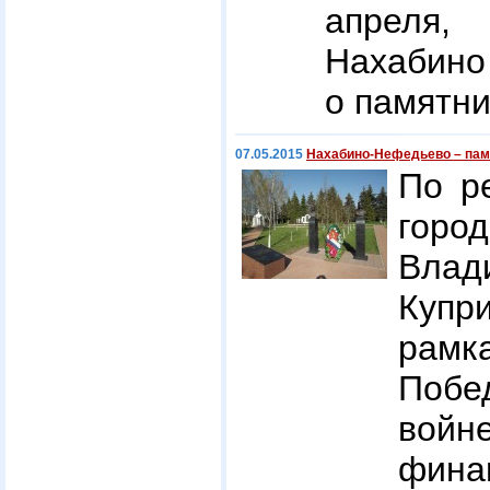
апреля,
Нахабино 
о памятни
07.05.2015
Нахабино-Нефедьево – памя
По р
горо
Вла
Купр
рам
Побе
вой
фина