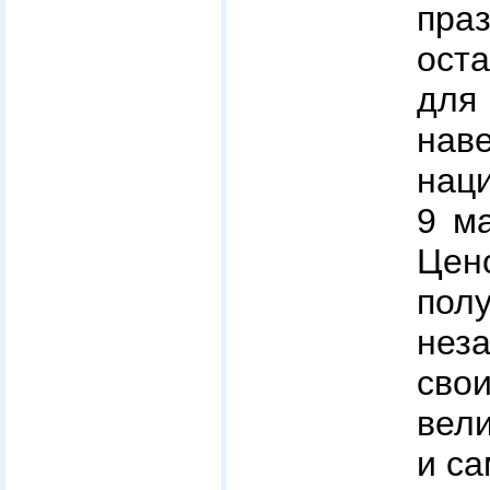
праз
ост
для
нав
наци
9 ма
Це
пол
нез
сво
вел
и са