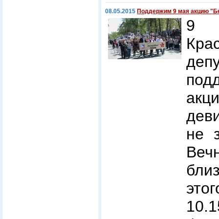
08.05.2015
Поддержим 9 мая акцию "Б
9 
Кра
деп
под
акц
дев
не 
Веч
близ
это
10.