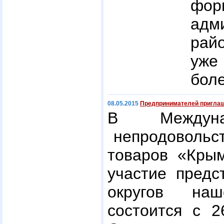
фо
адм
рай
уже
боле
08.05.2015
Предпринимателей приглаша
В Междунар
непродовольс
товаров «Кры
участие пред
округов на
состоится с 