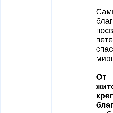
Са
бл
по
вет
спас
мирн
От
жит
кр
бла