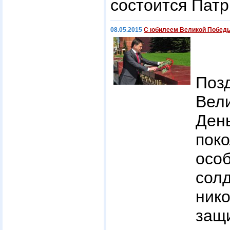
состоится Патр
08.05.2015
С юбилеем Великой Побед
Поз
Вел
Ден
пок
особ
сол
нико
защ