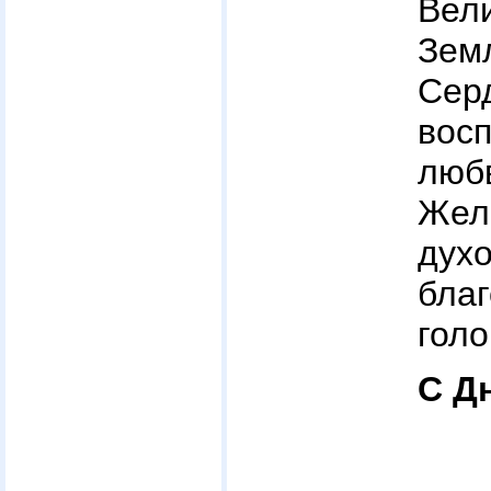
Вел
Зем
Серд
вос
люб
Жел
дух
бла
голо
С Д