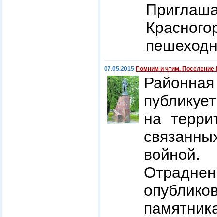
Приглаш
Красного
пешеходн
07.05.2015
Помним и чтим. Поселение 
Районная 
публикует
на терри
связанны
войной.
Отрадн
опублико
памятник