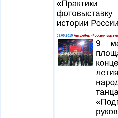
«Практики
фотовыставку
истории России
08.05.2015
Ансамбль «Россия» выступ
9 м
площ
конце
лети
наро
танц
«Под
руко