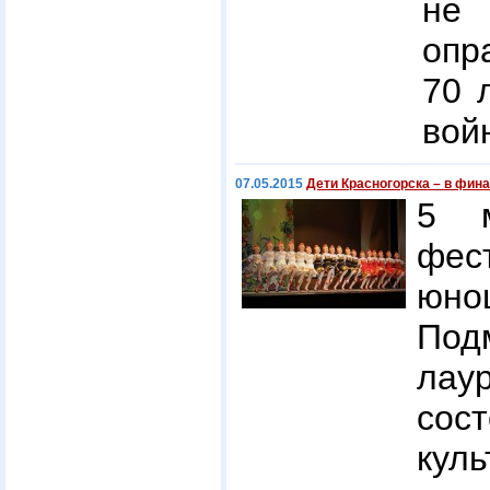
не 
опр
70 
вой
07.05.2015
Дети Красногорска – в фин
5 м
фес
юно
Под
ла
сос
кул