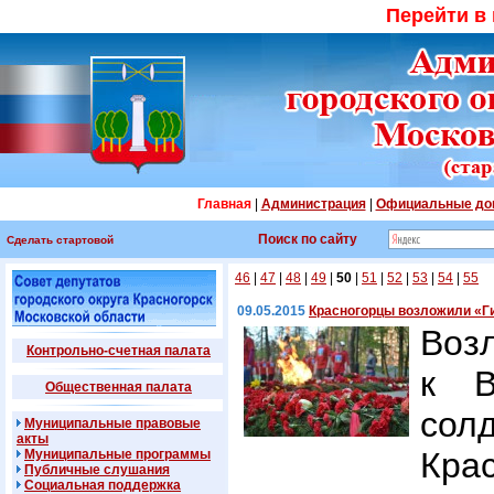
Перейти в
Главная
|
Администрация
|
Официальные до
Поиск по сайту
Сделать стартовой
46
|
47
|
48
|
49
|
50
|
51
|
52
|
53
|
54
|
55
09.05.2015
Красногорцы возложили «Г
Воз
Контрольно-счетная палата
к В
Общественная палата
со
Муниципальные правовые
акты
Кра
Муниципальные программы
Публичные слушания
Социальная поддержка