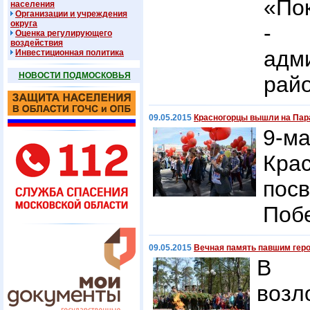
«По
населения
Организации и учреждения
округа
- 
Оценка регулирующего
воздействия
адм
Инвестиционная политика
НОВОСТИ ПОДМОСКОВЬЯ
райо
09.05.2015
Красногорцы вышли на Пар
9-м
Кра
пос
Поб
09.05.2015
Вечная память павшим гер
В К
возл