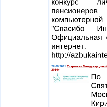
конкурс ли
пенсионер
компьютерн
"Спасибо Ин
Официальная с
интернет:
http://azbukaint
28.09.2015
Стартовал Международный 
2016»
По
Свя
Мос
Кир