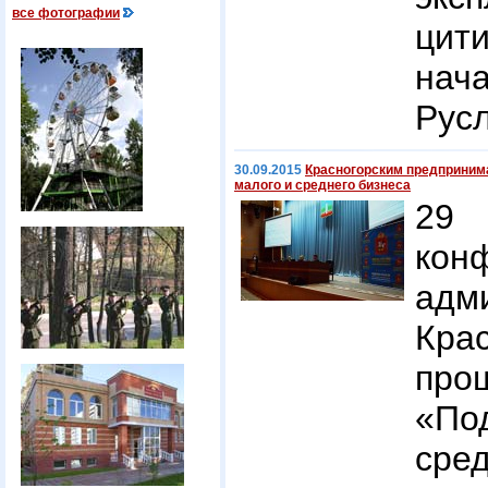
все фотографии
цит
нач
Русл
30.09.2015
Красногорским предприним
малого и среднего бизнеса
29
кон
адм
Кра
пр
«По
сре