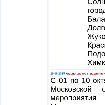
Солн
гор
Бал
Дол
Жуко
Крас
Под
Химк
29.09.2015
Красногорское управление
С 01 по 10 окт
Московской о
мероприяти