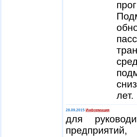
пр
По
обн
пас
тран
ср
под
сни
лет.
28.09.2015
Информация
для руководи
предприят