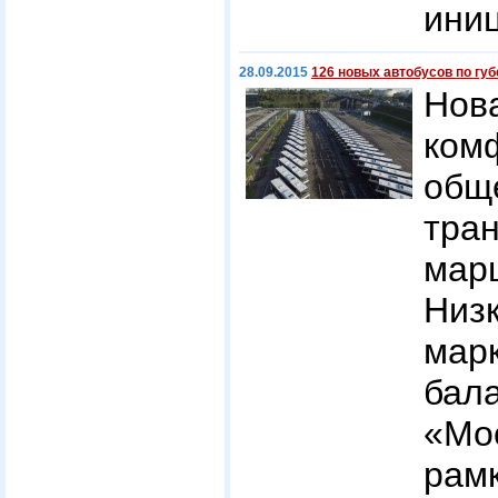
иниц
28.09.2015
126 новых автобусов по гу
Но
ком
общ
тра
мар
Низ
мар
бал
«М
рам