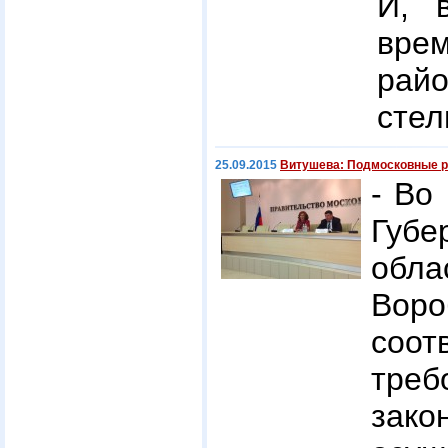
И, 
вре
рай
стел
25.09.2015
Витушева: Подмосковные р
- Во
Губе
об
Воро
соот
треб
зако