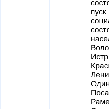
сост
пус
соц
сос
нас
Воло
Истр
Крас
Лени
Один
Поса
Раме