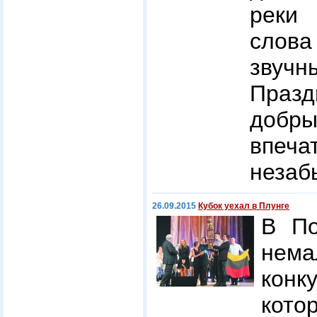
реки 
слов
звучн
Празд
добр
впеч
незаб
26.09.2015
Кубок уехал в Плунге
В По
нем
конк
кот