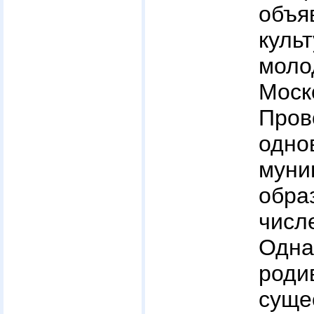
объя
куль
мол
Мос
Пр
одно
муни
обр
числ
Одна
ро
суще