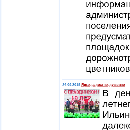
информа
админис
поселен
предусма
площад
дорожно
цветников
26.09.2015
Ярко, радостно, душевно
В ден
летне
Ильин
далек