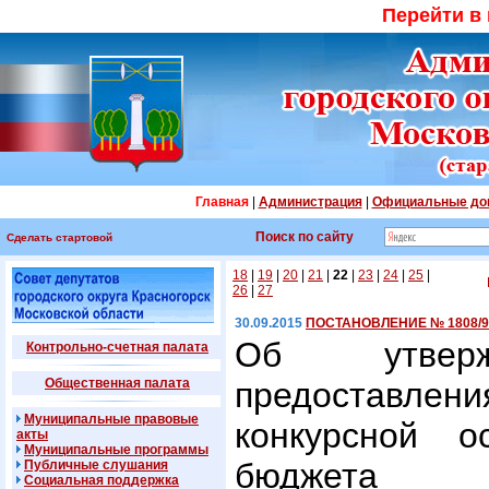
Перейти в
Главная
|
Администрация
|
Официальные до
Поиск по сайту
Сделать стартовой
18
|
19
|
20
|
21
|
22
|
23
|
24
|
25
|
26
|
27
30.09.2015
ПОСТАНОВЛЕНИЕ № 1808/9 о
Об утверж
Контрольно-счетная палата
Общественная палата
предоставлен
Муниципальные правовые
конкурсной о
акты
Муниципальные программы
бюджета К
Публичные слушания
Социальная поддержка