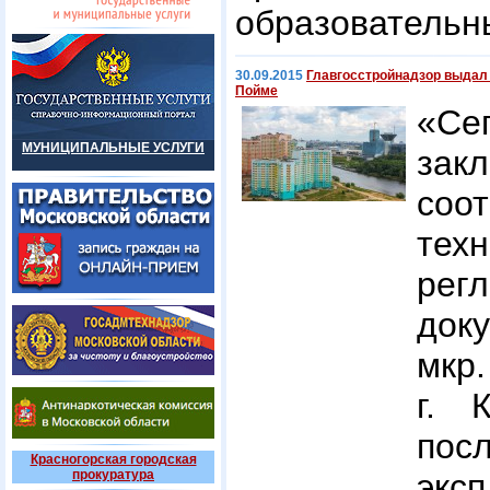
образовательн
30.09.2015
Главгосстройнадзор выдал 
Пойме
«С
МУНИЦИПАЛЬНЫЕ УСЛУГИ
за
соот
тех
рег
док
мкр
г. 
посл
Красногорская городская
прокуратура
эк