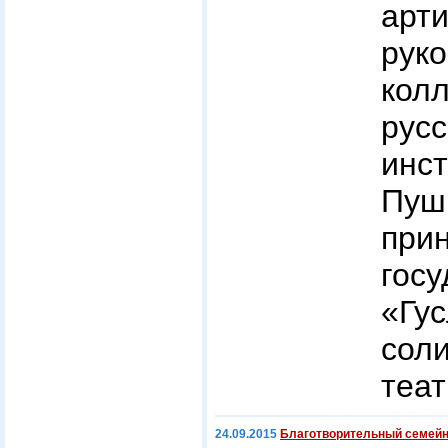
ар
рук
кол
ру
инс
Пуш
пр
гос
«Гу
со
теат
24.09.2015
Благотворительный семейн