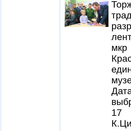
То
тра
раз
лент
мкр
Кра
еди
муз
Дат
выб
17 
К.Ц