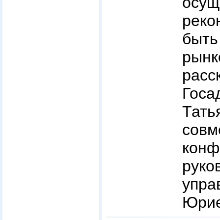
осущ
рек
быт
рынк
рас
Госа
Тат
сов
ко
руко
упра
Юрие