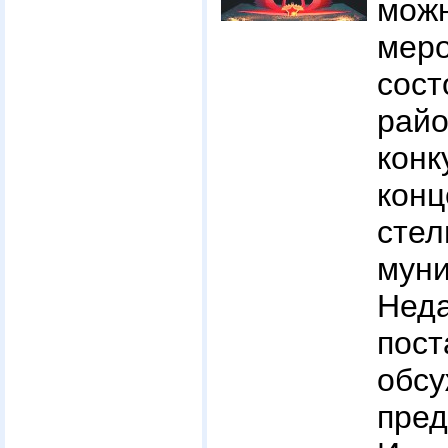
мо
меро
сос
рай
кон
кон
сте
мун
Не
пос
обс
пре