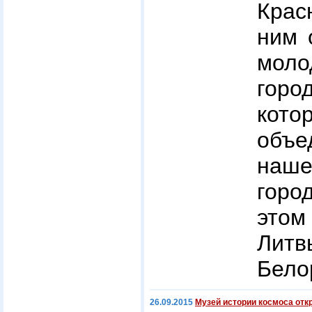
Крас
ним 
мол
гор
кот
объ
наш
горо
это
Лит
Бело
26.09.2015
Музей истории космоса отк