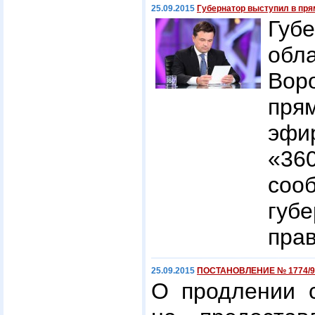
25.09.2015
Губернатор выступил в пр
Губ
об
Вор
пря
эф
«36
соо
гу
пра
25.09.2015
ПОСТАНОВЛЕНИЕ № 1774/9 о
О продлении с