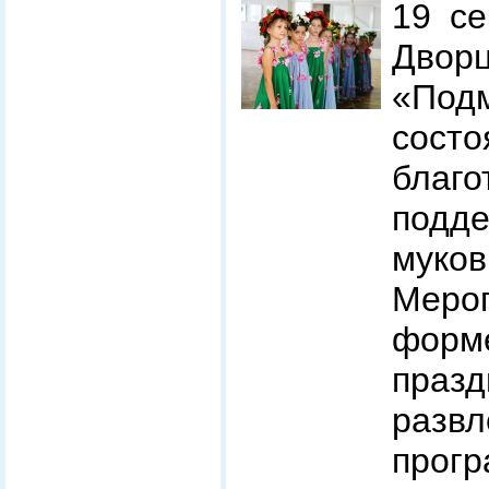
19 се
Дво
«Под
состо
благо
подде
муков
Меро
фор
праз
развл
прогр