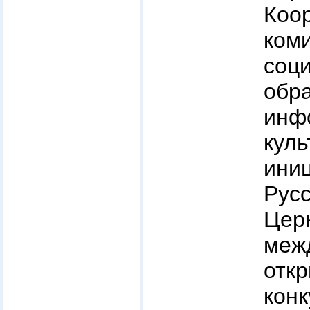
Коо
ком
соц
обр
инф
ку
ини
Рус
Це
меж
отк
кон