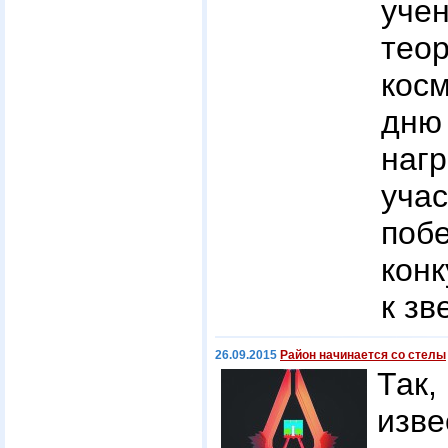
уче
тео
косм
дню
на
уч
поб
конк
к зв
26.09.2015
Район начинается со стелы
Так
изв