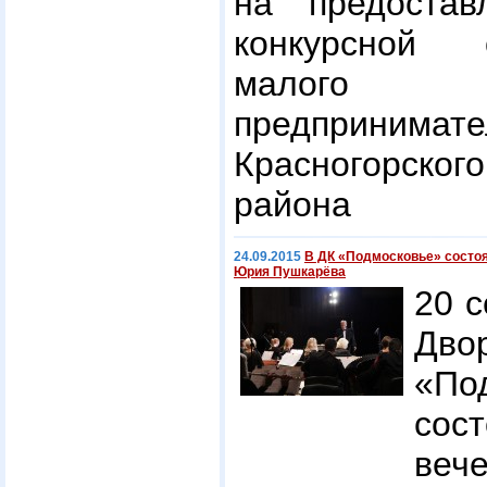
на предостав
конкурсной 
малого 
предпринимат
Красногорско
района
24.09.2015
В ДК «Подмосковье» состоя
Юрия Пушкарёва
20 с
Дв
«По
сос
веч