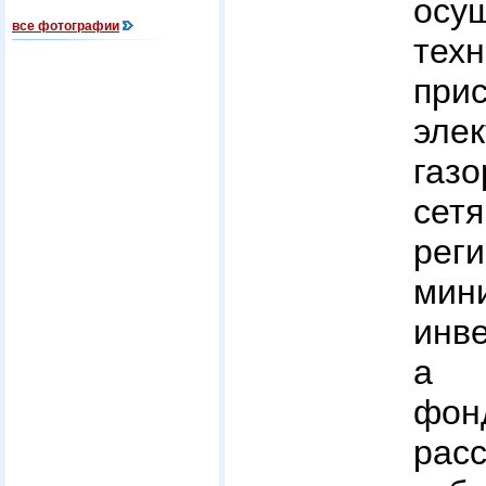
осу
все фотографии
техн
пр
эл
газ
сет
рег
мин
инв
а 
фо
рас