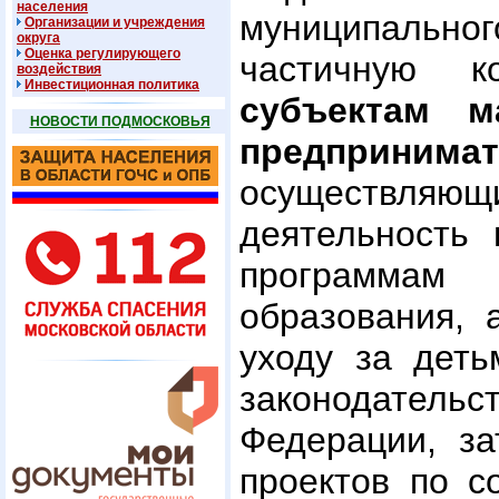
населения
муниципаль
Организации и учреждения
округа
Оценка регулирующего
частичную к
воздействия
Инвестиционная политика
субъектам м
НОВОСТИ ПОДМОСКОВЬЯ
предпринимат
осуществляющ
деятельность 
программа
образования, 
уходу за деть
законодател
Федерации, за
проектов по с