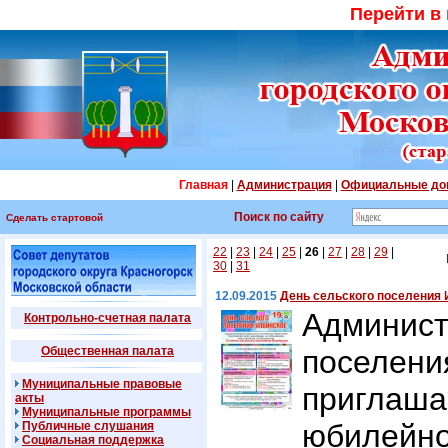
Перейти в
Главная
|
Администрация
|
Официальные до
Поиск по сайту
Сделать стартовой
22
|
23
|
24
|
25
|
26
|
27
|
28
|
29
|
30
|
31
12.09.2015
День сельского поселения
Админис
Контрольно-счетная палата
Общественная палата
посел
Муниципальные правовые
приглаша
акты
Муниципальные программы
юбилей
Публичные слушания
Социальная поддержка