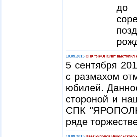
до
сор
поз
рожд
10.09.2015
СПК "ЯРОПОЛК" выступил на
5 сентября 201
с размахом от
юбилей. Данно
стороной и на
СПК "ЯРОПОЛК"
ряде торжеств
10.09.2015
Цвет куполов Никольского 