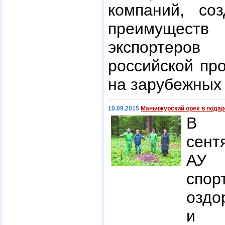
компаний, соз
преимущест
экспортеро
российской про
на зарубежных
10.09.2015
Маньчжурский орех в подар
В К
сент
АУ 
спор
оздо
и д