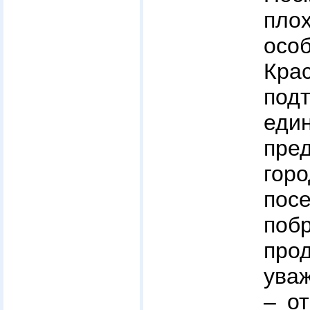
пло
осо
Кра
под
ед
пре
гор
пос
поб
про
уваж
– о