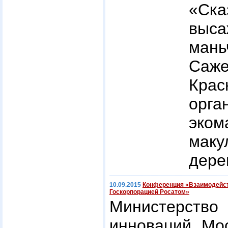
«Ск
выс
ман
Саже
Кр
орга
эко
мак
дере
10.09.2015
Конференция «Взаимодейств
Госкорпорацией Росатом»
Министерст
инноваций Мос