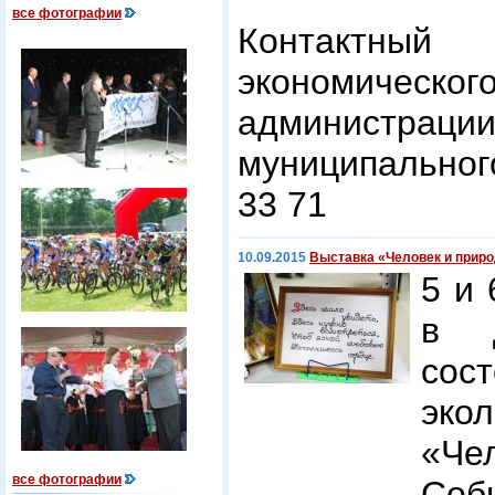
все фотографии
Контакт
экономичес
администрац
муниципального
33 71
10.09.2015
Выставка «Человек и приро
5 и 
в Д
сос
эко
«Че
все фотографии
Соб