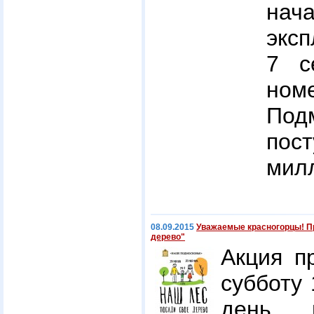
на
эксп
7 с
но
По
по
мил
08.09.2015
Уважаемые красногорцы! Пр
дерево"
Акция п
субботу 
день 