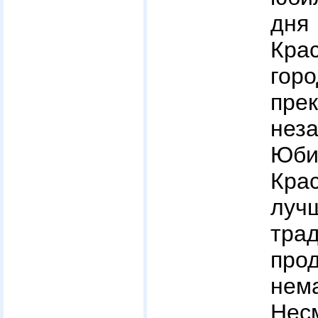
дн
Кра
го
п
нез
Юби
Кра
лу
т
про
не
Нес