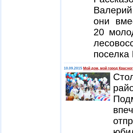
Валерий
они вме
20 моло
лесовос
поселка
10.09.2015
Мой дом, мой город Красно
Сто
ра
Под
впе
отп
юби