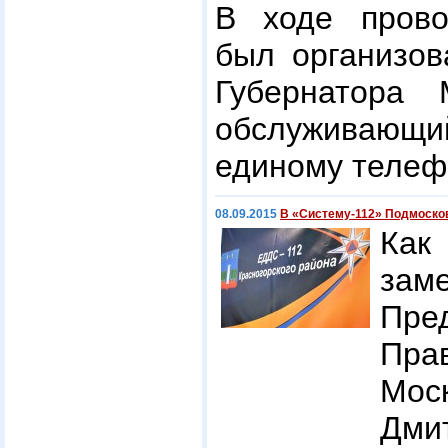
В ходе прово
был организов
Губернатора 
обслуживающ
единому телефо
08.09.2015
В «Систему-112» Подмоско
К
зам
Пре
Пра
Мос
Дм