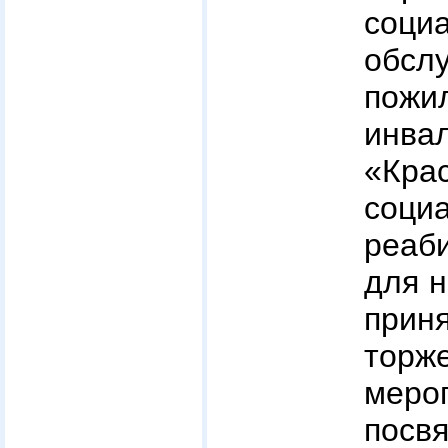
соци
обсл
пож
инва
«Кра
соци
реаб
для 
при
торж
меро
посв