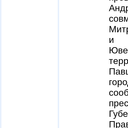
Ан
с
Мит
и 
Юв
тер
Па
гор
соо
пре
Гу
Пра