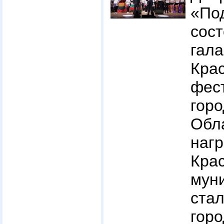
«По
сос
га
Крас
фес
гор
Обл
наг
Крас
мун
ста
горо