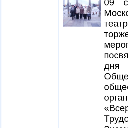
09 с
Моск
те
торж
меро
посв
дн
Обще
обще
орга
«Все
Тру