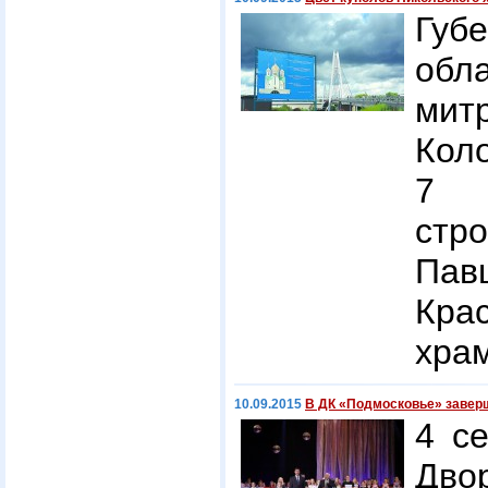
Губ
обл
мит
Кол
7 с
ст
Па
Кра
храм
10.09.2015
В ДК «Подмосковье» завер
4 с
Дв