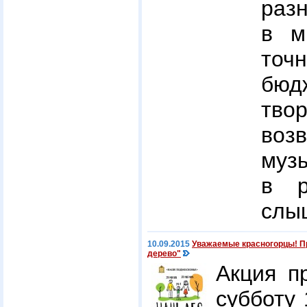
раз
в м
точ
бю
тв
во
муз
в р
слы
10.09.2015
Уважаемые красногорцы! Пр
дерево"
Акция п
субботу 