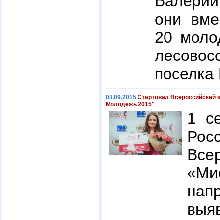
Валерий
они вме
20 моло
лесовос
поселка
08.09.2015
Стартовал Всероссийский 
Молодежь 2015"
1 с
Рос
Все
«Ми
на
выя