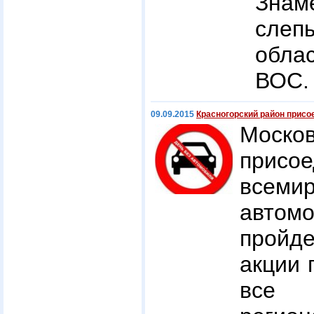
Зна
слеп
обла
ВОС.
09.09.2015
Красногорский район присо
Моск
при
всеми
авто
пройд
акции 
все 