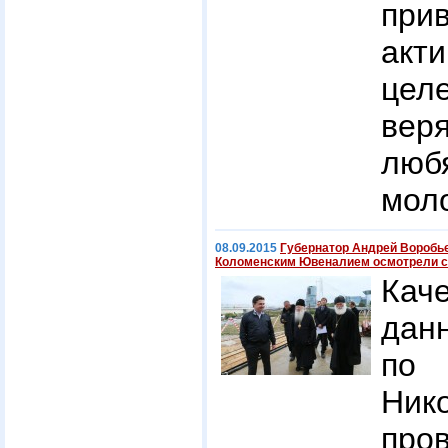
при
акти
цел
вер
люб
мол
08.09.2015
Губернатор Андрей Воробье
Коломенским Ювеналием осмотрели ст
Кач
дан
по
Ни
про