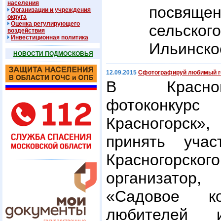
населения
посвящ
Организации и учреждения
округа
Оценка регулирующего
сельс
воздействия
Инвестиционная политика
Ильинско
НОВОСТИ ПОДМОСКОВЬЯ
12.09.2015
Сфотографируй любимый г
В Красног
фотоконк
Красногорск»
принять уча
Красногорс
организатор
«Садовое ко
любителей 