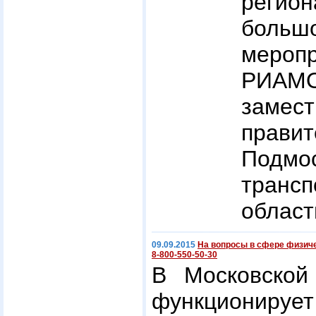
регио
боль
мероп
РИАМ
замес
правит
Подмо
транс
област
09.09.2015
На вопросы в сфере физиче
8-800-550-50-30
В Московской
функциониру