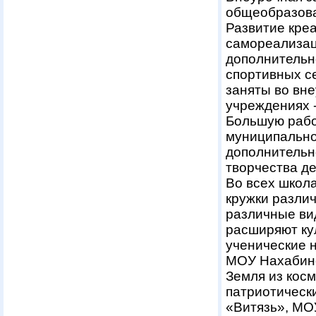
общеобразова
Развитие креа
самореализац
дополнительн
спортивных с
заняты во вн
учреждениях -
Большую рабо
муниципально
дополнител
творчества д
Во всех школ
кружки разли
различные вид
расширяют ку
ученические 
МОУ Нахабинс
Земля из кос
патриотическ
«Витязь», МО