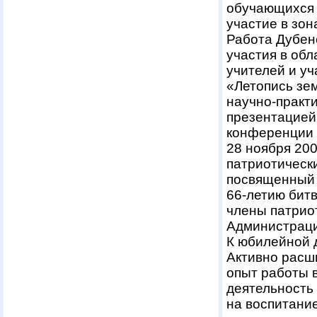
обучающихся 
участие в зон
Работа Дубенс
участия в об
учителей и у
«Летопись зем
научно-практ
презентацией
конференции 
28 ноября 20
патриотически
посвященный 
66-летию битв
члены патрио
Администраци
К юбилейной 
Активно расш
опыт работы 
деятельность
на воспитани