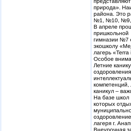
представляют 
природа». На
района. Это 
№1, №10, №9,
В апреле про
пришкольной 
гимназии №7 
экошколу «Ме
лагерь «Terra
Особое внима
Летние каник
оздоровления 
интеллектуал
компетенций, 
каникул – важ
На базе школ
которых отдых
муниципально
оздоровление
лагеря г. Анап
Внеурочная з