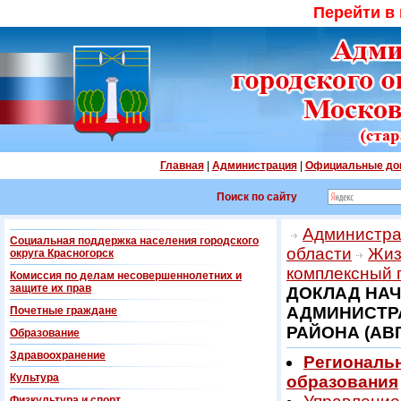
Перейти в
Главная
|
Администрация
|
Официальные до
Поиск по сайту
Администрац
Социальная поддержка населения городского
области
Жиз
округа Красногорск
комплексный 
Комиссия по делам несовершеннолетних и
защите их прав
ДОКЛАД НА
АДМИНИСТР
Почетные граждане
РАЙОНА (АВГУ
Образование
Здравоохранение
Региональ
Культура
образования
Физкультура и спорт