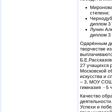
Миронова 
степени;
Чернодуб
диплом 3 
Лунин Ал
диплом 3 
Одарённым де
творчестве и
выплачиваютс
Б.Е.Рассказо
27 учащихся 
Московской о
искусства и 
– 3, МОУ СОШ
гимназия - 5 
Качество обр
деятельности
Успехи и побе