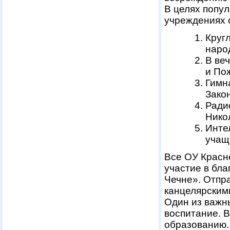
В целях попу
учреждениях 
Круг
наро
В ве
и По
Гимн
Закон
Ради
Нико
Инте
учащ
Все ОУ Красн
участие в бл
Чечне». Отпр
канцелярским
Один из важн
воспитание. 
образованию.