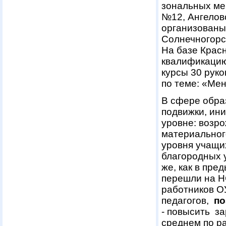
зональных ме
№12, Ангелов
организованы
Солнечногорс
На базе Крас
квалификацию
курсы 30 рук
по теме: «Ме
В сфере обра
подвижки, ин
уровне: возр
материальног
уровня учащи
благородных 
же, как в пре
перешли на Н
работников ОУ
педагогов,
по
- повысить за
среднем по ра