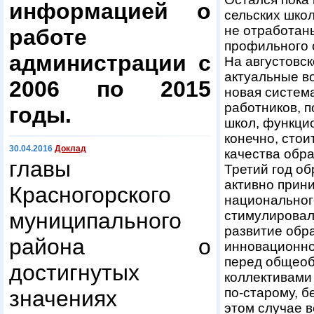
информацией о
сельских школ
не отработан
работе
профильного 
администрации с
На августовс
актуальные во
2006 по 2015
новая систем
работников, 
годы.
школ, функци
конечно, стои
30.04.2016
Доклад
качества обр
главы
Третий год о
активно прин
Красногорского
национальног
стимулировал
муниципального
развитие обр
района о
инновационно
перед общеоб
достигнутых
коллективами
по-старому, б
значениях
этом случае 