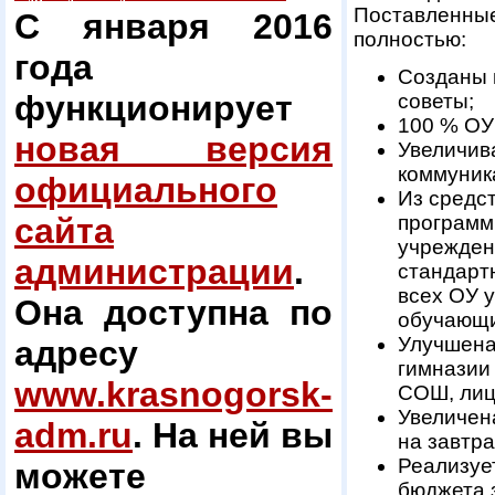
Поставленные
С января 2016
полностью:
года
Созданы 
функционирует
советы;
100 % ОУ
новая версия
Увеличив
коммуник
официального
Из средс
программ
сайта
учрежден
администрации
.
стандарт
всех ОУ 
Она доступна по
обучающи
Улучшена
адресу
гимназии
www.krasnogorsk-
СОШ, лиц
Увеличен
adm.ru
. На ней вы
на завтра
Реализуе
можете
бюджета 