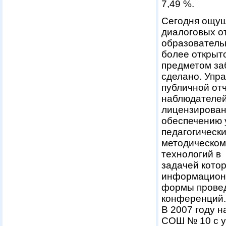
7,49 %.
Сегодня ощущ
диалоговых о
образователь
более открыт
предметом за
сделано. Упр
публичной от
наблюдателей
лицензирован
обеспечению 
педагогически
методическом
технологий в 
задачей кото
информационн
формы провед
конференций.
В 2007 году 
СОШ № 10 с у