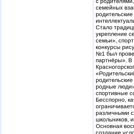
с родителями
семейных вза
родительские
интеллектуал
Стало традиц
укрепление с
семьи», спорт
конкурсы рису
№1 был прове
партнёры». В 
Красногорско
«Родительски
родительские
родные люди»
спортивные с
Бесспорно, к
ограничивает
различными с
школьников, и
Основная восп
создание усл