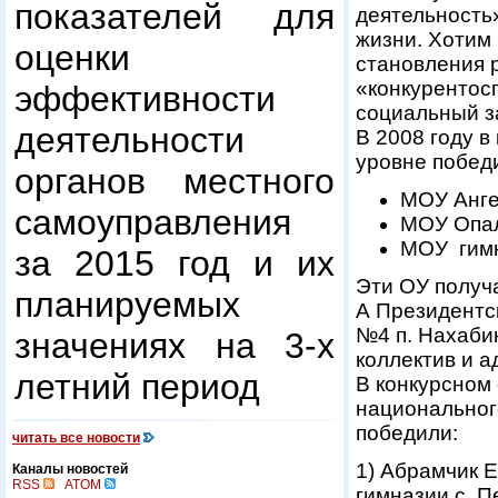
показателей для
деятельность
жизни. Хотим 
оценки
становления 
«конкурентос
эффективности
социальный за
деятельности
В 2008 году 
уровне побед
органов местного
МОУ Анг
самоуправления
МОУ Опал
МОУ гимн
за 2015 год и их
Эти ОУ получ
планируемых
А Президентск
№4 п. Нахаби
значениях на 3-х
коллектив и 
летний период
В конкурсном
национальног
победили:
читать все новости
1) Абрамчик 
Каналы новостей
RSS
ATOM
гимназии с. П