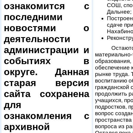
ознакомится с
СОШ, спо
Дальнее;
последними
Построены
сдаче пр
новостями о
Нахабино
деятельности
Реконстр
администрации и
Остаются а
материально-
событиях в
образования, 
обеспечение 
округе. Данная
рынке труда.
воспитанию о
старая версия
гражданской 
сайта сохранена
продолжить р
учащихся, пр
для
подростков, 
вопрос созда
ознакомления с
пространства
архивной
вопроса из ра
Остался пока