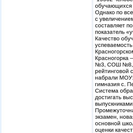
обучающихся в
Однако по вс
с увеличение
составляет по
показатель «у
Качество обу
успеваемость 
Красногорско
Красногорка 
№3, СОШ №8, 
рейтинговой 
набрали МОУ:
гимназия с. П
Система обра
достигать выс
выпускниками 
Промежуточна
экзамен, нов
основной шко
оценки качес