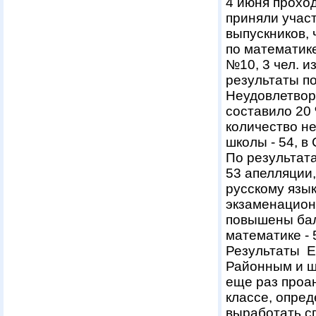
4 июня прохо
приняли участ
выпускников,
по математике
№10, 3 чел. и
результаты п
Неудовлетвор
составило 20
количество н
школы - 54, в
По результат
53 апелляции,
русскому язык
экзаменацион
повышены балл
математике - 
Результаты Е
Районным и ш
еще раз проа
классе, опред
выработать с