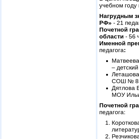
учебном году
Нагрудным з
РФ»
- 21 педаг
Почетной гр
области
- 56 
Именной пре
педагога
:
Матвеева
– детский
Леташова
СОШ № 8
Дятлова 
МОУ Иль
Почетной гр
педагога:
Коротков
литерату
Резчиков