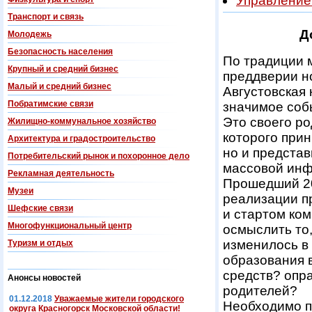
Управление
Транспорт и связь
Д
Молодежь
Безопасность населения
По традиции 
Крупный и средний бизнес
преддверии но
Малый и средний бизнес
Августовская
Побратимские связи
значимое соб
Это своего р
Жилищно-коммунальное хозяйство
которого прин
Архитектура и градостроительство
но и представ
Потребительский рынок и похоронное дело
массовой инф
Рекламная деятельность
Прошедший 20
Музеи
реализации п
Шефские связи
и стартом ко
Многофункциональный центр
осмыслить то,
изменилось в
Туризм и отдых
образования 
средств? опр
Анонсы новостей
родителей?
01.12.2018
Уважаемые жители городского
Необходимо п
округа Красногорск Московской области!