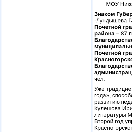
МОУ Ник
Знаком Губе
-Лундышева Г
Почетной гр
района
– 87 п
Благодарств
муниципальн
Почетной гр
Красногорск
Благодарств
администрац
чел.
Уже традицие
года», спосо
развитию пед
Кулешова Ири
литературы М
Второй год у
Красногорско