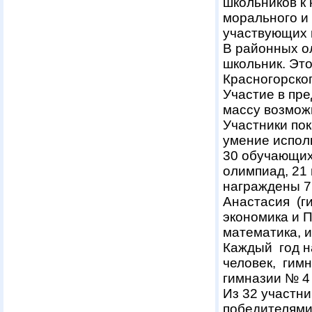
школьников к
морального и
участвующих 
В районных о
школьник. Это
Красногорско
Участие в пр
массу возможн
Участники по
умение исполь
30 обучающихс
олимпиад, 21
награждены 7
Анастасия (ги
экономика и 
математика, и
Каждый год н
человек, гимн
гимназии № 4 
Из 32 участн
победителями