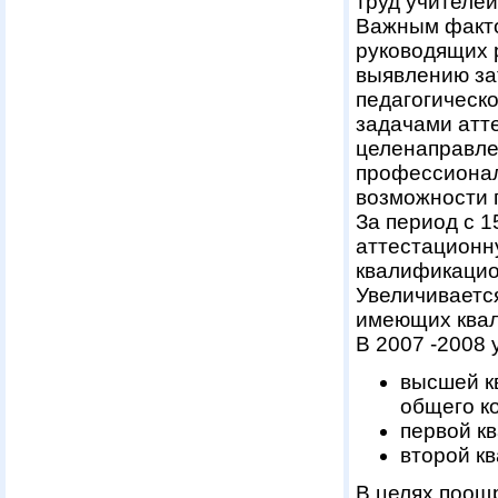
труд учителей
Важным факто
руководящих р
выявлению за
педагогическ
задачами атт
целенаправле
профессионал
возможности 
За период с 
аттестационн
квалификацио
Увеличиваетс
имеющих квал
В 2007 -2008 
высшей к
общего к
первой к
второй кв
В целях поощ