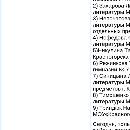
2) Захарова Л
литературы М
3) Непочатова
литературы М
отдельных пр
4) Нефедова О
литературы М
5)Никулина Т
Красногорска
6) Режинкова
гимназии № 7 
7) Синицына Л
литературы М
предметов г. 
8) Тимошенко 
литературы М
9) Триндюк Н
МОУ«Красного
Сегодня, поль