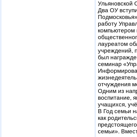
Ульяновской 
Два ОУ вступ
Подмосковья»
работу Управ
компьютером 
общественног
лауреатом об
учреждений, 
был награжде
семинар «Упр
Информирован
жизнедеятель
отчуждения м
Одним из нап
воспитание, 
учащихся, уч
В Год семьи 
как родительс
предстоящего 
семьи». Вмес