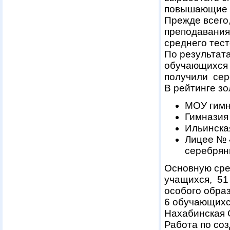
повышающие у
Прежде всего
преподавания
среднего тест
По результата
обучающихся 
получили сер
В рейтинге з
МОУ гимна
Гимназия 
Ильинская
Лицее № 4
серебрян
Основную сре
учащихся, 51
особого образ
6 обучающихс
Нахабинская 
Работа по со