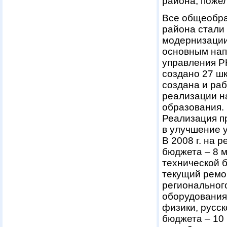
района, пожел
Все общеобра
района стали
модернизации
основным нап
управления Р
создано 27 ш
создана и ра
реализации н
образования.
Реализация п
в улучшение 
В 2008 г. на
бюджета – 8 м
технической б
текущий ремон
регионального
оборудования
физики, русск
бюджета – 10 