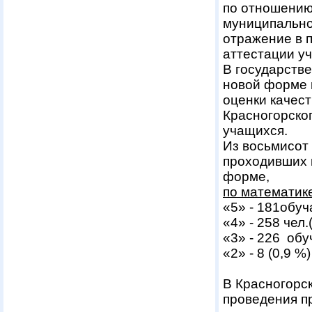
по отношению
муниципально
отражение в 
аттестации уч
В государстве
новой форме 
оценки качест
Красногорског
учащихся.
Из восьмисот
проходивших 
форме,
по математик
«5» - 181обуч
«4» - 258 ч
«3» - 22
«2» - 8 (
В Красногорс
проведения п