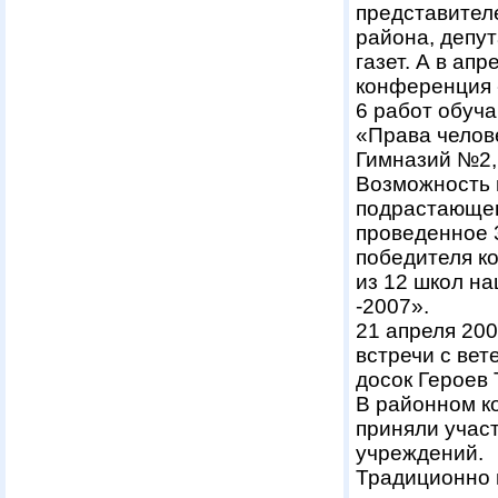
представител
района, депут
газет. А в ап
конференция «
6 работ обуч
«Права челов
Гимназий №2,
Возможность 
подрастающег
проведенное 3
победителя к
из 12 школ н
-2007».
21 апреля 200
встречи с вет
досок Героев
В районном к
приняли учас
учреждений.
Традиционно 