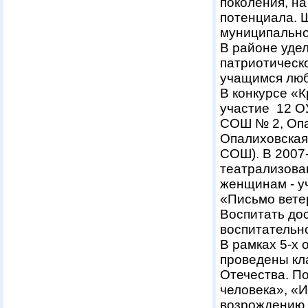
поколения, н
потенциала. 
муниципально
В районе уде
патриотическ
учащимся любв
В конкурсе «К
участие 12 О
СОШ № 2, Опа
Опалиховская
СОШ). В 2007
театрализова
женщинам - у
«Письмо вете
Воспитать дос
воспитательн
В рамках 5-х
проведены кл
Отечества. П
человека», «И
возрождению 