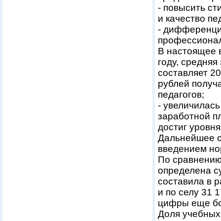
- повысить с
и качество пе
- дифференци
профессионал
В настоящее 
году, средняя
составляет 20
рублей получ
педагогов;
- увеличилас
заработной п
достиг уровня
Дальнейшее с
введением но
По сравнению 
определена с
составила в р
и по селу 31 
цифры еще бол
Доля учебных