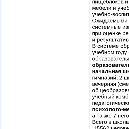
пищеблоков и
мебели и уче
учебно-воспит
Ожидаемыми 
системные из
при оценке ре
и результати
В системе об
учебном году
образователь
образовател
начальная шко
гимназий, 2 
вечерняя (см
общеобразова
учебный комб
педагогическ
психолого-м
а также 7 не
Всего в школ
15562 челове