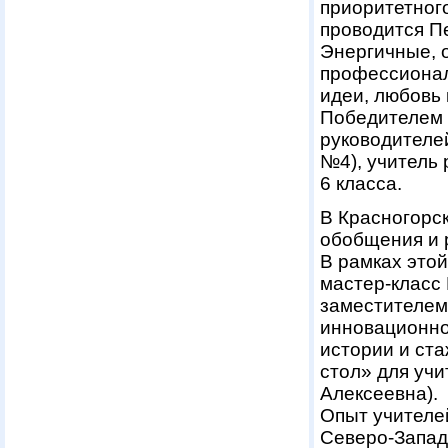
приоритетног
проводится П
Энергичные, 
профессионал
идеи, любовь 
Победителем 
руководителе
№4), учитель 
6 класса.
В Красногорс
обобщения и 
В рамках это
мастер-класс
заместителем
инновационно
истории и ст
стол» для учи
Алексеевна).
Опыт учителе
Северо-Запад