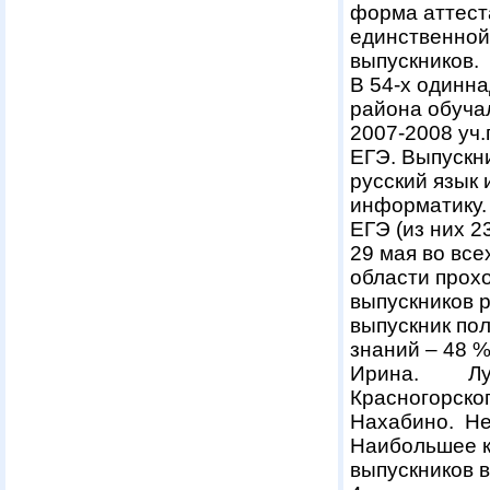
форма аттест
единственной
выпускников.
В 54-х одинн
района обуча
2007-2008 уч.
ЕГЭ. Выпускн
русский язык 
информатику.
ЕГЭ (из них 2
29 мая во вс
области прох
выпускников р
выпускник пол
знаний – 48 
Ирина. Лучш
Красногорског
Нахабино. Не
Наибольшее к
выпускников ве