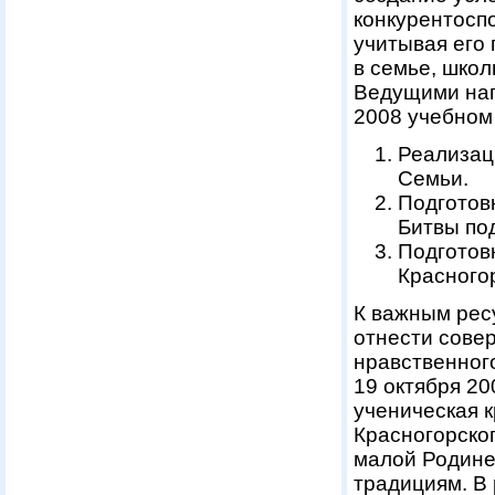
конкурентоспо
учитывая его
в семье, школ
Ведущими нап
2008 учебном 
Реализац
Семьи.
Подготов
Битвы по
Подготов
Красного
К важным рес
отнести сове
нравственног
19 октября 2
ученическая 
Красногорског
малой Родине
традициям. В