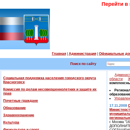
Перейти в
Главная
|
Администрация
|
Официальные до
Поиск по сайту
Админист
Социальная поддержка населения городского округа
области
Ж
Красногорск
комплексны
Комиссия по делам несовершеннолетних и защите их
Региона
прав
образовани
Управлен
Почетные граждане
17.11.2008
С
Образование
Министерст
муниципаль
Здравоохранение
региональн
г. Москва "16
Культура
ДОПОЛНИТЕ
Физкультура и спорт