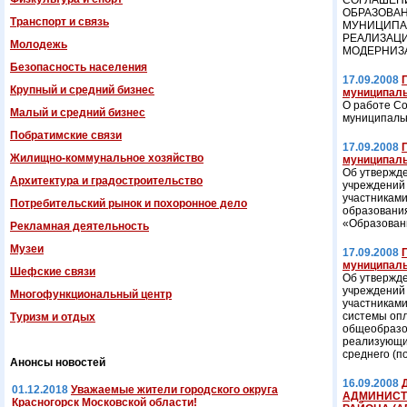
СОГЛАШЕНИ
ОБРАЗОВА
Транспорт и связь
МУНИЦИПА
РЕАЛИЗАЦИ
Молодежь
МОДЕРНИЗ
Безопасность населения
17.09.2008
Крупный и средний бизнес
муниципальн
О работе Со
Малый и средний бизнес
муниципаль
Побратимские связи
17.09.2008
Жилищно-коммунальное хозяйство
муниципальн
Об утвержд
Архитектура и градостроительство
учреждений 
участниками
Потребительский рынок и похоронное дело
образования
«Образован
Рекламная деятельность
Музеи
17.09.2008
муниципальн
Шефские связи
Об утвержд
учреждений 
Многофункциональный центр
участникам
системы опл
Туризм и отдых
общеобразов
реализующих
среднего (п
Анонсы новостей
16.09.2008
01.12.2018
Уважаемые жители городского округа
АДМИНИСТ
Красногорск Московской области!