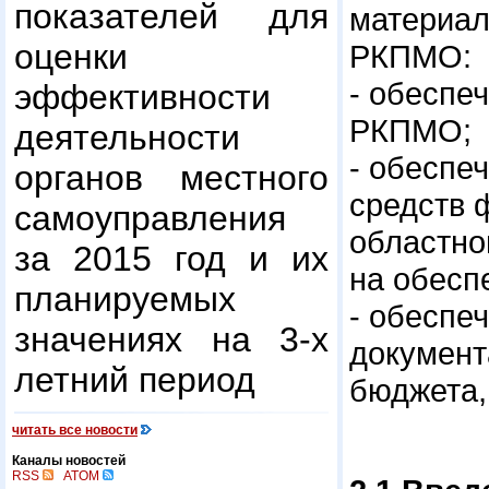
показателей для
материал
оценки
РКПМО:
- обеспе
эффективности
РКПМО;
деятельности
- обеспе
органов местного
средств 
самоуправления
областно
за 2015 год и их
на обесп
планируемых
- обеспе
значениях на 3-х
документ
летний период
бюджета,
читать все новости
Каналы новостей
RSS
ATOM