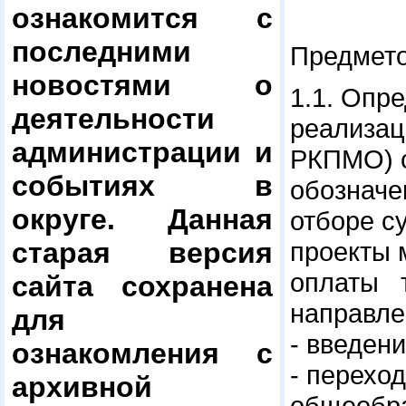
ознакомится с
последними
Предмето
новостями о
1.1. Оп
деятельности
реализац
администрации и
РКПМО) с
событиях в
обозначе
округе. Данная
отборе с
старая версия
проекты
оплаты 
сайта сохранена
направле
для
- введен
ознакомления с
- перехо
архивной
общеобра