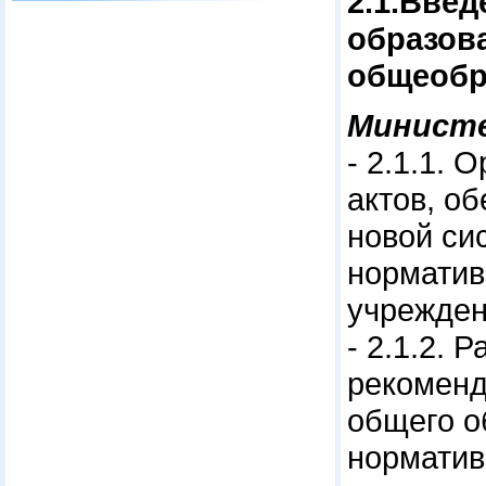
2.1.Вве
образов
общеобр
Минист
- 2.1.1.
актов, о
новой си
норматив
учрежден
- 2.1.2.
рекоменд
общего о
норматив