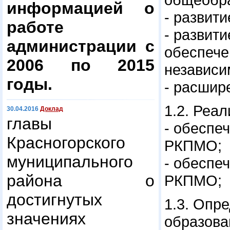
информацией о
- развит
работе
- развит
администрации с
обеспече
2006 по 2015
независи
годы.
- расшир
1.2. Реа
30.04.2016
Доклад
главы
- обеспе
Красногорского
РКПМО;
муниципального
- обеспе
района о
РКПМО;
достигнутых
1.3. Оп
значениях
образов