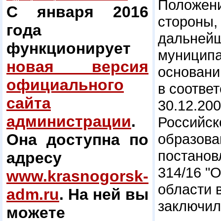
Положени
С января 2016
стороны,
года
дальнейш
функционирует
муниципа
новая версия
основани
официального
в соотве
сайта
30.12.20
администрации
.
Российск
Она доступна по
образова
постанов
адресу
314/16 "
www.krasnogorsk-
области 
adm.ru
. На ней вы
заключил
можете