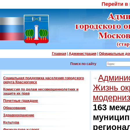
Перейти в
Главная
|
Администрация
|
Официальные до
Поиск по сайту
Админис
Социальная поддержка населения городского
округа Красногорск
Жизнь ок
Комиссия по делам несовершеннолетних и
защите их прав
модерниз
Почетные граждане
163 меж
Образование
муницип
Здравоохранение
Культура
региона
Физкультура и спорт