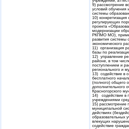
учреждений, аттест
9) рассмотрение в
условий обучения 
системы образован
10) конкретизация
регулирующих поря
проекта «Образова
модернизации обра
РКПМО МО), приме
развития системы 
экономического ра
11) организация р
базы по реализац
12) управление р
районе, в том чис
поступлением и ра
регионального и м
13) содействие в 
бесплатного начал
(полного) общего 
дополнительного о
Красногорского му
14) содействие в
учреждениями сред
15) рассмотрение 
муниципальной сис
действиях (бездей
образовательных у
влекущих нарушени
содействие гражда