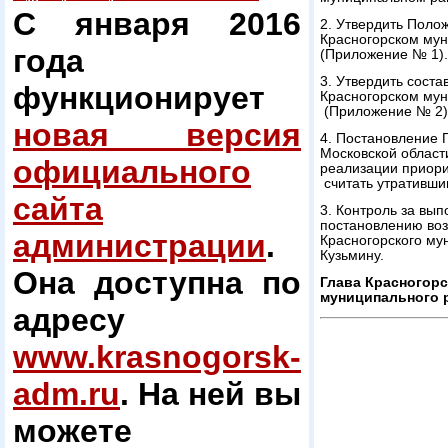
С января 2016
2. Утвердить Поло
Красногорском мун
года
(Приложение № 1).
3. Утвердить сост
функционирует
Красногорском мун
(Приложение № 2)
новая версия
4. Постановление 
Московской области
официального
реализации приори
считать утративши
сайта
3. Контроль за вы
постановлению воз
администрации
.
Красногорского му
Кузьмину.
Она доступна по
Глава Красногорс
муниципально
адресу
www.krasnogorsk-
adm.ru
. На ней вы
можете