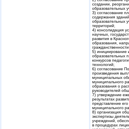
создании, реорган
образовательных у
3) согласование п
содержания здани
образовательных у
территорий;
4) консолидация у
научных, государс
развития в Красно
образования, нап
гражданственности
5) инициирование и
образовательных п
конкурсов педагог
технологий;
6) согласование П
произведения вып
муниципальных об
муниципального ра
образования о ра
руководителей об
7) утверждение еже
результатах разви
представление его
муниципального ра
8) организация об
экспертизы деятел
учреждений, обесп
в процедурах лице