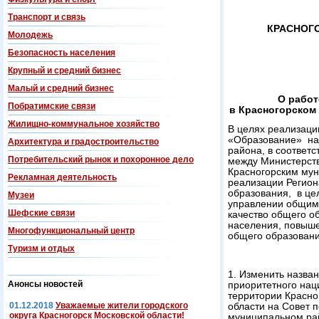
Транспорт и связь
КРАСНОГ
Молодежь
Безопасность населения
Крупный и средний бизнес
Малый и средний бизнес
О работ
Побратимские связи
в Красногорском
Жилищно-коммунальное хозяйство
В целях реализаци
«Образование» на 
Архитектура и градостроительство
района, в соответс
Потребительский рынок и похоронное дело
между Министерств
Красногорским му
Рекламная деятельность
реализации Регион
образования, в це
Музеи
управлении общим 
Шефские связи
качество общего об
населения, повыш
Многофункциональный центр
общего образовани
Туризм и отдых
1. Изменить назва
Анонсы новостей
приоритетного нац
территории Красно
01.12.2018
Уважаемые жители городского
области на Совет 
округа Красногорск Московской области!
муниципальном рай