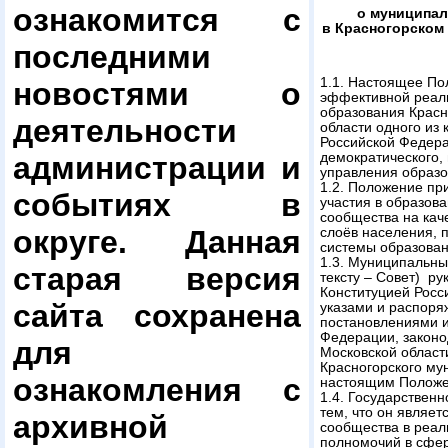
ознакомится с
о муниципал
в Красногорском
последними
1.1. Настоящее По
новостями о
эффективной реал
образования Красн
деятельности
области одного из
Российской Федера
администрации и
демократического,
управления образ
1.2. Положение пр
событиях в
участия в образова
сообщества на каче
округе. Данная
слоёв населения,
системы образован
1.3. Муниципальны
старая версия
тексту – Совет) ру
Конституцией Росс
сайта сохранена
указами и распоря
постановлениями и
Федерации, законо
для
Московской област
Красногорского му
ознакомления с
настоящим Положе
1.4. Государствен
тем, что он являе
архивной
сообщества в реал
полномочий в сфер