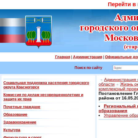
Перейти в
Главная
|
Администрация
|
Официальные до
Поиск по сайту
Администрация г
Социальная поддержка населения городского
области
Жизнь о
округа Красногорск
комплексный прое
Постановление Г
Комиссия по делам несовершеннолетних и
района от 16.05.2
защите их прав
Региональный 
Почетные граждане
образования
Образование
Управление обр
Здравоохранение
Культура
Физкультура и спорт