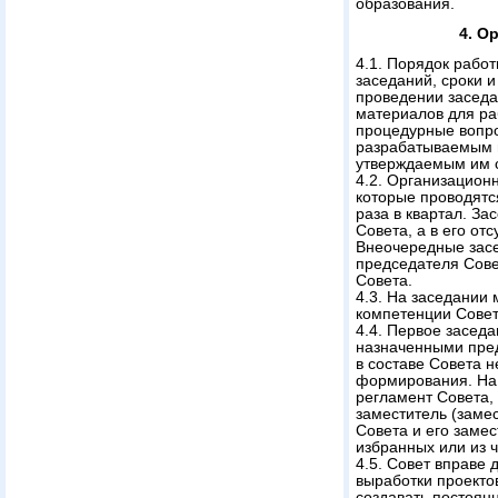
образования.
4. О
4.1. Порядок рабо
заседаний, сроки 
проведении заседа
материалов для ра
процедурные вопро
разрабатываемым 
утверждаемым им 
4.2. Организацион
которые проводятс
раза в квартал. З
Совета, а в его от
Внеочередные засе
председателя Сове
Совета.
4.3. На заседании
компетенции Совет
4.4. Первое засед
назначенными пре
в составе Совета н
формирования. На
регламент Совета,
заместитель (заме
Совета и его замес
избранных или из 
4.5. Совет вправе 
вы­работки проект
создавать по­стоя