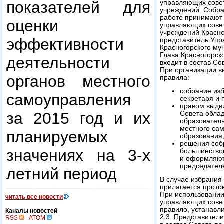
показателей для
управляющих сове
учреждений. Собра
работе принимают 
оценки
управляющих сове
учреждений Красно
эффективности
представитель Уп
Красногорского му
Глава Красногорск
деятельности
входит в состав Со
При организации 
органов местного
правила:
собрание изб
самоуправления
секретаря и 
правом выдв
за 2015 год и их
Совета обла
образовател
местного са
планируемых
образования
решения соб
значениях на 3-х
большинство
и оформляют
председател
летний период
В случае избрания
прилагается прото
При использовании
читать все новости
управляющих совет
правило, устанавл
Каналы новостей
2.3. Представител
RSS
ATOM