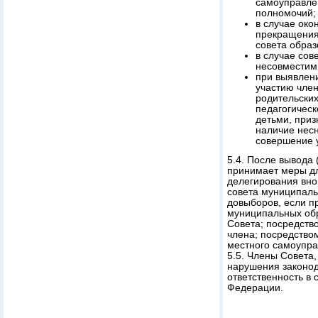
самоуправлен
полномочий;
в случае око
прекращения
совета образ
в случае сов
несовместимы
при выявлен
участию член
родительских
педагогическ
детьми, при
наличие нес
совершение 
5.4. После вывода 
принимает меры дл
делегирования вно
совета муниципаль
довыборов, если п
муниципальных обр
Совета; посредств
члена; посредство
местного самоупра
5.5. Члены Совета
нарушения законод
ответственность в 
Федерации.