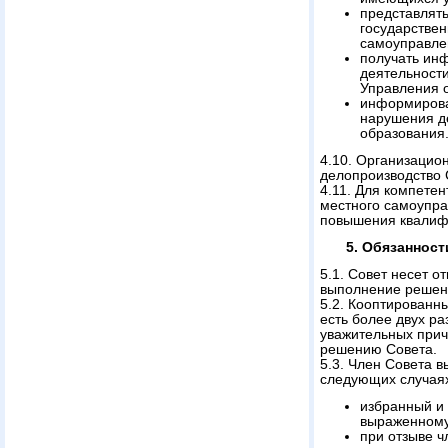
представлять
государствен
самоуправле
получать инф
деятельност
Управления 
информирова
нарушения д
образования
4.10. Организацио
делопроизводство 
4.11. Для компете
местного самоупра
повышения квалиф
5. Обязанност
5.1. Совет несет о
выполнение решени
5.2. Кооптированн
есть более двух р
уважительных прич
решению Совета.
5.3. Член Совета в
следующих случая
избранный и
выраженному
при отзыве ч