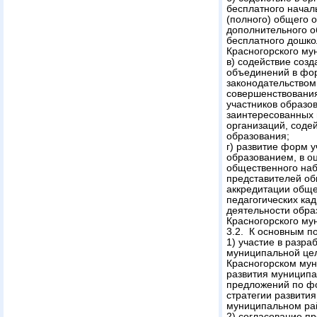
бесплатного начал
(полного) общего 
дополнительного о
бесплатного дошко
Красногорского му
в) содействие соз
объединений в фор
законодательством
совершенствовани
участников образо
заинтересованных 
организаций, соде
образования;
г) развитие форм 
образованием, в о
общественного наб
представителей об
аккредитации обще
педагогических кад
деятельности обра
Красногорского му
3.2. К основным п
1) участие в разр
муниципальной цел
Красногорском му
развития муниципа
предложений по ф
стратегии развити
муниципальном ра
2) согласование п