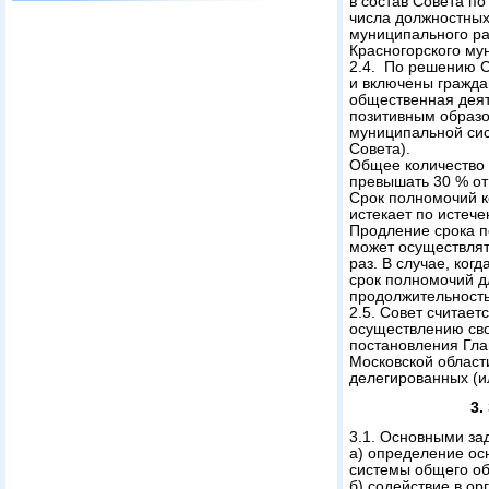
в состав Совета п
числа должностных
муниципального ра
Красногорского му
2.4. По решению С
и включены гражда
общественная деят
позитивным образо
муниципальной си
Совета).
Общее количество 
превышать 30 % от
Срок полномочий к
истекает по истеч
Продление срока п
может осуществлят
раз. В случае, ког
срок полномочий д
продолжительность
2.5. Совет считае
осуществлению св
постановления Гла
Московской област
делегированных (и
3.
3.1. Основными за
а) определение ос
системы общего об
б) содействие в о