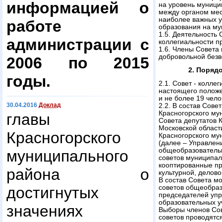
информацией о
на уровень муници
между органом ме
наиболее важных у
работе
образования на му
1.5. Деятельность
администрации с
коллегиальности п
1.6. Члены Совета 
добровольной безв
2006 по 2015
2. Поряд
годы.
2.1. Совет - колле
настоящего положе
и не более 19 чело
30.04.2016
Доклад
2.2. В состав Сове
Красногорского му
главы
Совета депутатов 
Московской област
Красногорского
Красногорского му
(далее – Управлен
общеобразователь
муниципального
советов муниципал
кооптированные пр
района о
культурной, деловой
В состав Совета м
достигнутых
советов общеобра
председателей уп
образовательных у
значениях
Выборы членов Со
советов проводятс