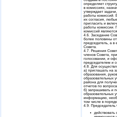
определяет структу
в комиссиях, назна
утверждает задачи,
работы комиссий. В
их согласия, любы
пригласить и включ
работы комиссии.
комиссий являются
4.6. Заседание Со
более половины от
председатель, а в 
Совета.
4.7. Решения Сове
членов Совета, пр
голосовании, и оф
председателем и с
4.8. Для осуществ
а) приглашать на 
образования, руко
образовательных у
района для получе
отчетов по вопрос
б) запрашивать и 
образовательных у
информацию, необ
том числе в поряд
4.9. Председатель
действовать 
имеющихся у 