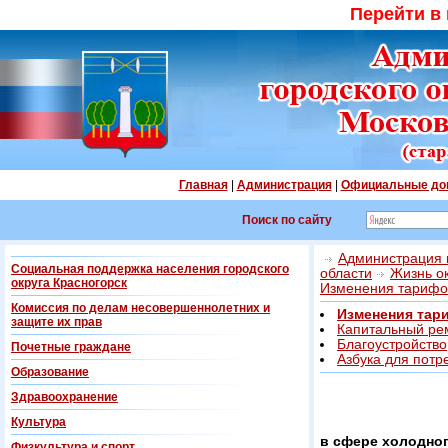
Перейти в
Главная
|
Администрация
|
Официальные до
Поиск по сайту
Администрация г
Социальная поддержка населения городского
области
Жизнь о
округа Красногорск
Изменения тарифо
Комиссия по делам несовершеннолетних и
Изменения тар
защите их прав
Капитальный ре
Благоустройство
Почетные граждане
Азбука для потр
Образование
Здравоохранение
Культура
в сфере холодно
Физкультура и спорт