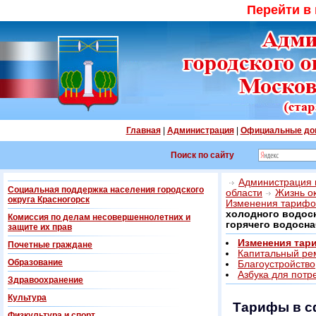
Перейти в
Главная
|
Администрация
|
Официальные до
Поиск по сайту
Администрация г
Социальная поддержка населения городского
области
Жизнь о
округа Красногорск
Изменения тарифо
холодного водос
Комиссия по делам несовершеннолетних и
горячего водосн
защите их прав
Изменения тар
Почетные граждане
Капитальный ре
Образование
Благоустройство
Азбука для потр
Здравоохранение
Культура
Тарифы в с
Физкультура и спорт