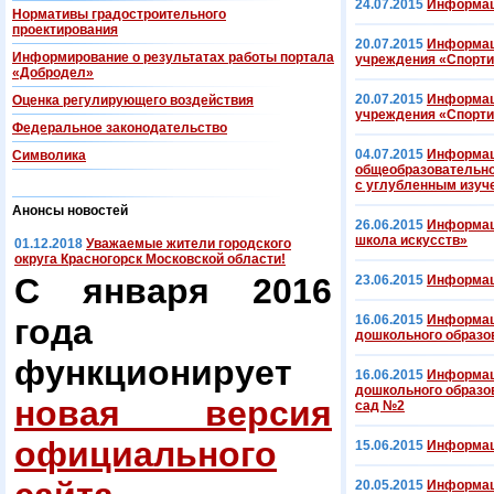
24.07.2015
Информац
Нормативы градостроительного
проектирования
20.07.2015
Информац
Информирование о результатах работы портала
учреждения «Спорти
«Добродел»
20.07.2015
Информац
Оценка регулирующего воздействия
учреждения «Спорти
Федеральнoe законодательство
04.07.2015
Информац
Символика
общеобразовательно
с углубленным изуч
Анонсы новостей
26.06.2015
Информац
школа искусств»
01.12.2018
Уважаемые жители городского
округа Красногорск Московской области!
С января 2016
23.06.2015
Информац
года
16.06.2015
Информац
дошкольного образо
функционирует
16.06.2015
Информац
дошкольного образов
новая версия
сад №2
официального
15.06.2015
Информац
20.05.2015
Информац