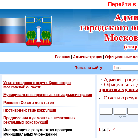
Перейти в
Главная
|
Администрация
|
Официальные до
Поиск по сайту
Администрация 
Устав городского округа Красногорск
Официальные 
Московской области
проверки муниц
Муниципальные правовые акты администрации
Отчеты о резул
Решения Совета депутатов
Противодействие коррупции
дата
Предписания о демонтаже незаконных
рекламных конструкций
1
|
2
|
3
|
4
Информация о результатах проверки
муниципальных учреждений