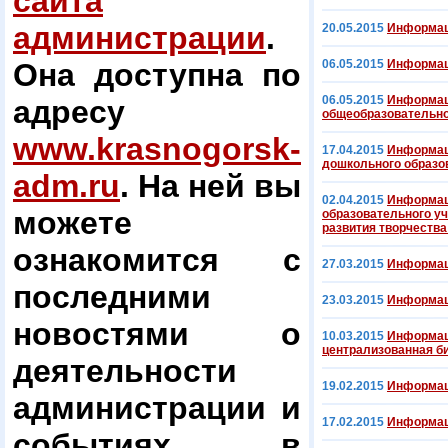
сайта
администрации
.
20.05.2015
Информац
Она доступна по
06.05.2015
Информац
06.05.2015
Информац
адресу
общеобразовательно
www.krasnogorsk-
17.04.2015
Информац
дошкольного образо
adm.ru
. На ней вы
02.04.2015
Информац
можете
образовательного у
развития творчества
ознакомится с
27.03.2015
Информац
последними
23.03.2015
Информац
новостями о
10.03.2015
Информаци
централизованная б
деятельности
19.02.2015
Информац
администрации и
17.02.2015
Информац
событиях в